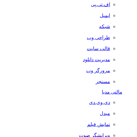
اف.تی.پی
ایمیل
شبکه
طراحی وب
قالب سایت
مدیریت دانلود
مرورگر وب
مسنجر
مالتی مدیا
دی.وی.دی
مبدل
نمایش فیلم
ویرایشگر صوت