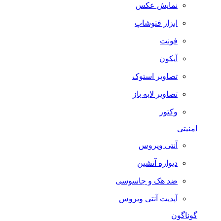
نمایش عکس
ابزار فتوشاپ
فونت
آیکون
تصاویر استوک
تصاویر لایه باز
وکتور
امنیتی
آنتی ویروس
دیواره آتشین
ضد هک و جاسوسی
آپدیت آنتی ویروس
گوناگون