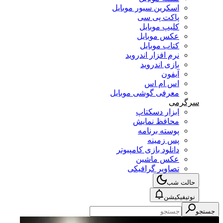
اسکرین سیور موبایل
پاکت پی سی
کلیپ موبایل
عکس موبایل
کتاب موبایل
نرم افزار اندروید
بازی اندروید
آیفون
اس ام اس
معرفی گوشی موبایل
سرگرمی
ابزار دسکتاپ
محافظ نمایش
پوسته برنامه
پس زمینه
دانلود بازی کامپیوتر
عکس ماشین
تصاویر گرافیکی
حالت شب
نوتیفیکیشن
جستجو