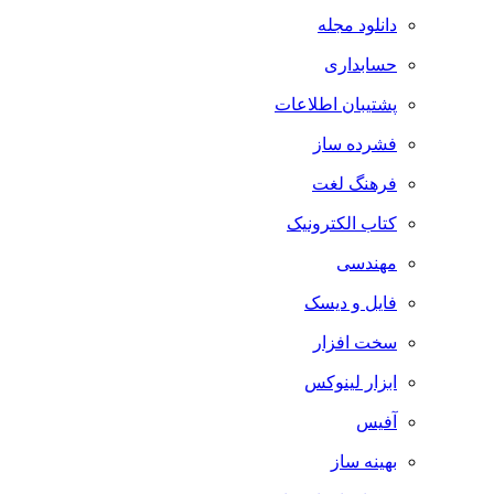
دانلود مجله
حسابداری
پشتیبان اطلاعات
فشرده ساز
فرهنگ لغت
کتاب الکترونیک
مهندسی
فایل و دیسک
سخت افزار
ابزار لینوکس
آفیس
بهینه ساز