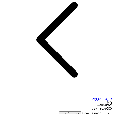
بازی اندروید
nreern
۶۷۶٬۲۸۷
۱۰ تیر ۱۳۹۷،‏ ۶:۵۹