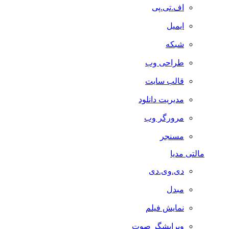
اف.تی.پی
ایمیل
شبکه
طراحی وب
قالب سایت
مدیریت دانلود
مرورگر وب
مسنجر
مالتی مدیا
دی.وی.دی
مبدل
نمایش فیلم
ویرایشگر صوت