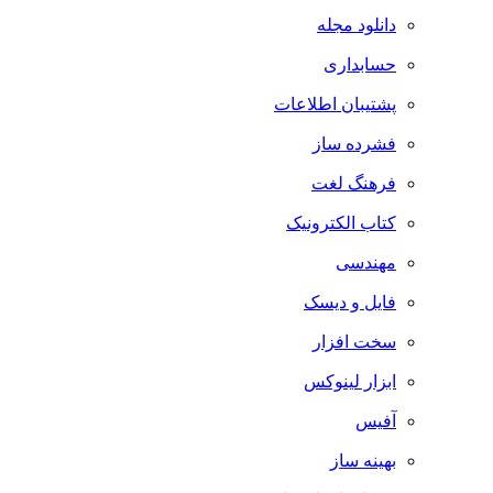
دانلود مجله
حسابداری
پشتیبان اطلاعات
فشرده ساز
فرهنگ لغت
کتاب الکترونیک
مهندسی
فایل و دیسک
سخت افزار
ابزار لینوکس
آفیس
بهینه ساز