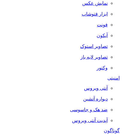
نمایش عکس
ابزار فتوشاپ
فونت
آیکون
تصاویر استوک
تصاویر لایه باز
وکتور
امنیتی
آنتی ویروس
دیواره آتشین
ضد هک و جاسوسی
آپدیت آنتی ویروس
گوناگون