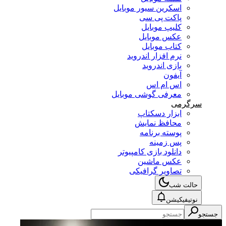
اسکرین سیور موبایل
پاکت پی سی
کلیپ موبایل
عکس موبایل
کتاب موبایل
نرم افزار اندروید
بازی اندروید
آیفون
اس ام اس
معرفی گوشی موبایل
سرگرمی
ابزار دسکتاپ
محافظ نمایش
پوسته برنامه
پس زمینه
دانلود بازی کامپیوتر
عکس ماشین
تصاویر گرافیکی
حالت شب
نوتیفیکیشن
جستجو