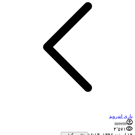
بازی اندروید
nreern
۴٬۵۷۱
۱۹ اسفند ۱۳۹۶،‏ ۱۶:۱۳