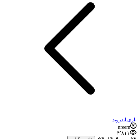
بازی اندروید
nreern
۴٬۸۱۱
۲۲ بهمن ۱۴۰۴،‏ ۰:۲۹