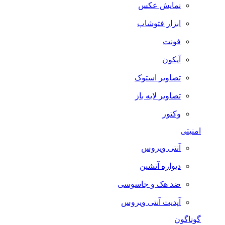
نمایش عکس
ابزار فتوشاپ
فونت
آیکون
تصاویر استوک
تصاویر لایه باز
وکتور
امنیتی
آنتی ویروس
دیواره آتشین
ضد هک و جاسوسی
آپدیت آنتی ویروس
گوناگون