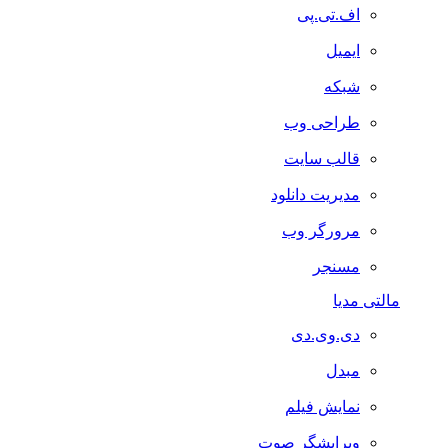
اف.تی.پی
ایمیل
شبکه
طراحی وب
قالب سایت
مدیریت دانلود
مرورگر وب
مسنجر
مالتی مدیا
دی.وی.دی
مبدل
نمایش فیلم
ویرایشگر صوت