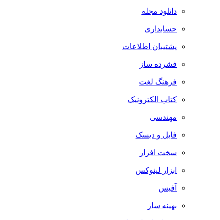
دانلود مجله
حسابداری
پشتیبان اطلاعات
فشرده ساز
فرهنگ لغت
کتاب الکترونیک
مهندسی
فایل و دیسک
سخت افزار
ابزار لینوکس
آفیس
بهینه ساز