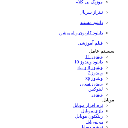
موزیک بی کلام
تیتراژ سریال
دانلود مستند
دانلود کارتون و انیمیشن
فیلم آموزشی
سیستم عامل
ویندوز 11
دانلود ویندوز 10
ویندوز 8 و 8.1
ویندوز 7
ویندوز xp
ویندوز سرور
لینوکس
ویندوز
موبایل
نرم افزار موبایل
بازی موبایل
رینگتون موبایل
تم موبایل
نقشه موبایل