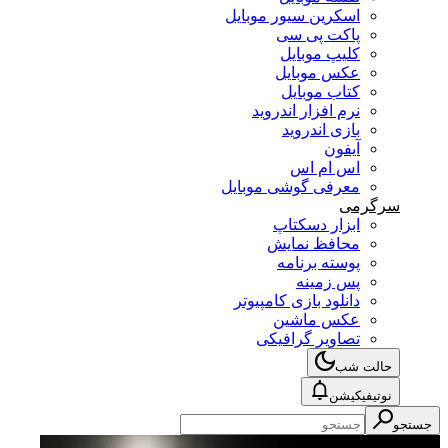
اسکرین سیور موبایل
پاکت پی سی
کلیپ موبایل
عکس موبایل
کتاب موبایل
نرم افزار اندروید
بازی اندروید
آیفون
اس ام اس
معرفی گوشی موبایل
سرگرمی
ابزار دسکتاپ
محافظ نمایش
پوسته برنامه
پس زمینه
دانلود بازی کامپیوتر
عکس ماشین
تصاویر گرافیکی
حالت شب
نوتیفیکیشن
جستجو