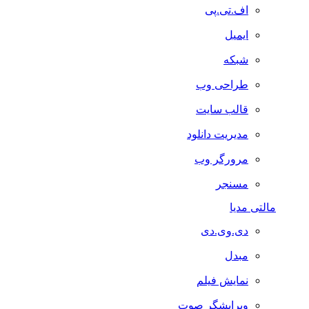
اف.تی.پی
ایمیل
شبکه
طراحی وب
قالب سایت
مدیریت دانلود
مرورگر وب
مسنجر
مالتی مدیا
دی.وی.دی
مبدل
نمایش فیلم
ویرایشگر صوت