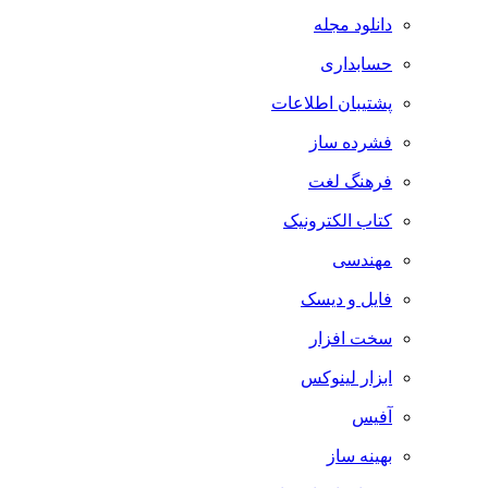
دانلود مجله
حسابداری
پشتیبان اطلاعات
فشرده ساز
فرهنگ لغت
کتاب الکترونیک
مهندسی
فایل و دیسک
سخت افزار
ابزار لینوکس
آفیس
بهینه ساز