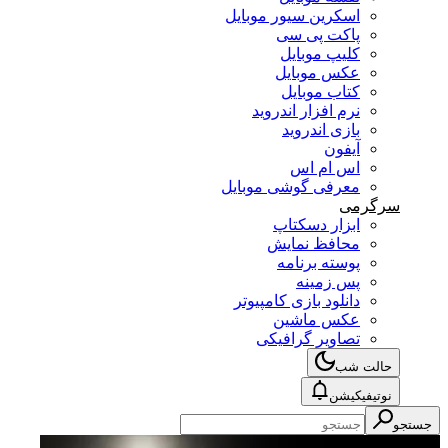
اسکرین سیور موبایل
پاکت پی سی
کلیپ موبایل
عکس موبایل
کتاب موبایل
نرم افزار اندروید
بازی اندروید
آیفون
اس ام اس
معرفی گوشی موبایل
سرگرمی
ابزار دسکتاپ
محافظ نمایش
پوسته برنامه
پس زمینه
دانلود بازی کامپیوتر
عکس ماشین
تصاویر گرافیکی
حالت شب
نوتیفیکیشن
جستجو