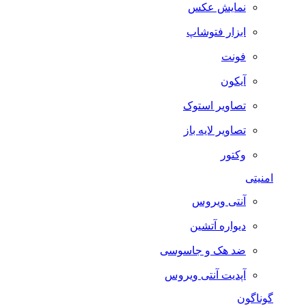
نمایش عکس
ابزار فتوشاپ
فونت
آیکون
تصاویر استوک
تصاویر لایه باز
وکتور
امنیتی
آنتی ویروس
دیواره آتشین
ضد هک و جاسوسی
آپدیت آنتی ویروس
گوناگون