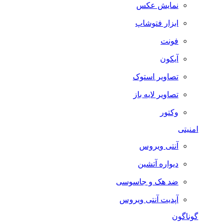
نمایش عکس
ابزار فتوشاپ
فونت
آیکون
تصاویر استوک
تصاویر لایه باز
وکتور
امنیتی
آنتی ویروس
دیواره آتشین
ضد هک و جاسوسی
آپدیت آنتی ویروس
گوناگون