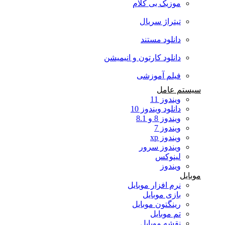
موزیک بی کلام
تیتراژ سریال
دانلود مستند
دانلود کارتون و انیمیشن
فیلم آموزشی
سیستم عامل
ویندوز 11
دانلود ویندوز 10
ویندوز 8 و 8.1
ویندوز 7
ویندوز xp
ویندوز سرور
لینوکس
ویندوز
موبایل
نرم افزار موبایل
بازی موبایل
رینگتون موبایل
تم موبایل
نقشه موبایل