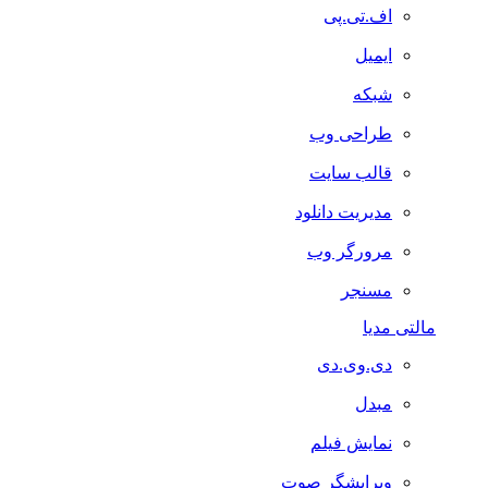
اف.تی.پی
ایمیل
شبکه
طراحی وب
قالب سایت
مدیریت دانلود
مرورگر وب
مسنجر
مالتی مدیا
دی.وی.دی
مبدل
نمایش فیلم
ویرایشگر صوت