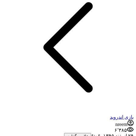
بازی اندروید
nreern
۶٬۳۸۵
۲۹ اسفند ۱۳۹۵،‏ ۶:۰۶