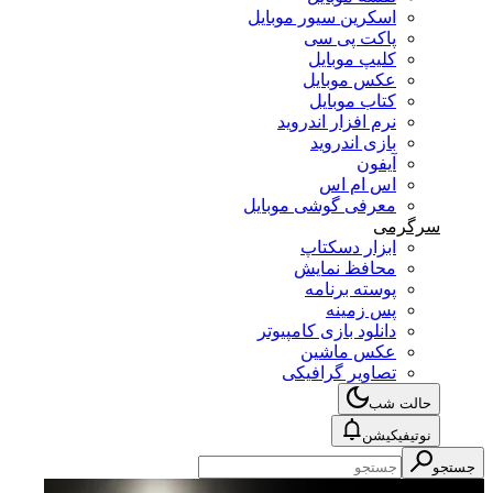
اسکرین سیور موبایل
پاکت پی سی
کلیپ موبایل
عکس موبایل
کتاب موبایل
نرم افزار اندروید
بازی اندروید
آیفون
اس ام اس
معرفی گوشی موبایل
سرگرمی
ابزار دسکتاپ
محافظ نمایش
پوسته برنامه
پس زمینه
دانلود بازی کامپیوتر
عکس ماشین
تصاویر گرافیکی
حالت شب
نوتیفیکیشن
جستجو