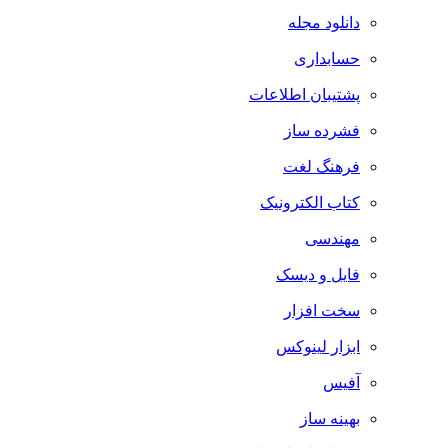
دانلود مجله
حسابداری
پشتیبان اطلاعات
فشرده ساز
فرهنگ لغت
کتاب الکترونیک
مهندسی
فایل و دیسک
سخت افزار
ابزار لینوکس
آفیس
بهینه ساز