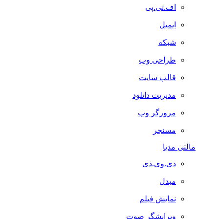
اف.تی.پی
ایمیل
شبکه
طراحی وب
قالب سایت
مدیریت دانلود
مرورگر وب
مسنجر
مالتی مدیا
دی.وی.دی
مبدل
نمایش فیلم
ویرایشگر صوت