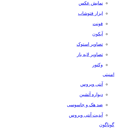
نمایش عکس
ابزار فتوشاپ
فونت
آیکون
تصاویر استوک
تصاویر لایه باز
وکتور
امنیتی
آنتی ویروس
دیواره آتشین
ضد هک و جاسوسی
آپدیت آنتی ویروس
گوناگون