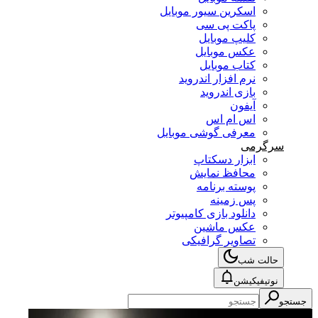
اسکرین سیور موبایل
پاکت پی سی
کلیپ موبایل
عکس موبایل
کتاب موبایل
نرم افزار اندروید
بازی اندروید
آیفون
اس ام اس
معرفی گوشی موبایل
سرگرمی
ابزار دسکتاپ
محافظ نمایش
پوسته برنامه
پس زمینه
دانلود بازی کامپیوتر
عکس ماشین
تصاویر گرافیکی
حالت شب
نوتیفیکیشن
جستجو