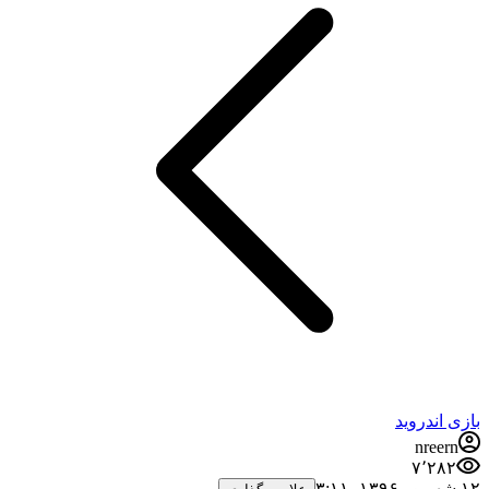
بازی اندروید
nreern
۷٬۲۸۲
۱۲ شهریور ۱۳۹۶،‏ ۳:۱۱