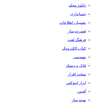
دانلود مجله
حسابداری
پشتیبان اطلاعات
فشرده ساز
فرهنگ لغت
کتاب الکترونیک
مهندسی
فایل و دیسک
سخت افزار
ابزار لینوکس
آفیس
بهینه ساز