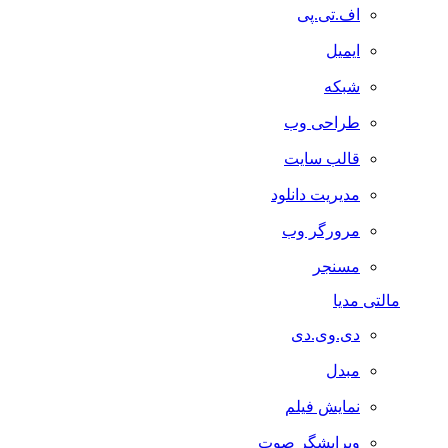
اف.تی.پی
ایمیل
شبکه
طراحی وب
قالب سایت
مدیریت دانلود
مرورگر وب
مسنجر
مالتی مدیا
دی.وی.دی
مبدل
نمایش فیلم
ویرایشگر صوت