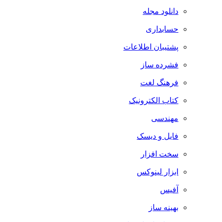
دانلود مجله
حسابداری
پشتیبان اطلاعات
فشرده ساز
فرهنگ لغت
کتاب الکترونیک
مهندسی
فایل و دیسک
سخت افزار
ابزار لینوکس
آفیس
بهینه ساز