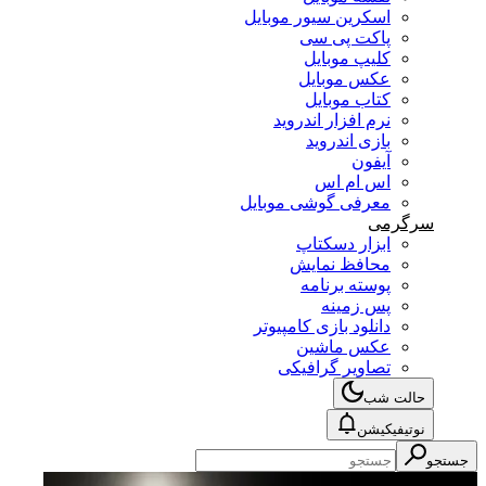
اسکرین سیور موبایل
پاکت پی سی
کلیپ موبایل
عکس موبایل
کتاب موبایل
نرم افزار اندروید
بازی اندروید
آیفون
اس ام اس
معرفی گوشی موبایل
سرگرمی
ابزار دسکتاپ
محافظ نمایش
پوسته برنامه
پس زمینه
دانلود بازی کامپیوتر
عکس ماشین
تصاویر گرافیکی
حالت شب
نوتیفیکیشن
جستجو