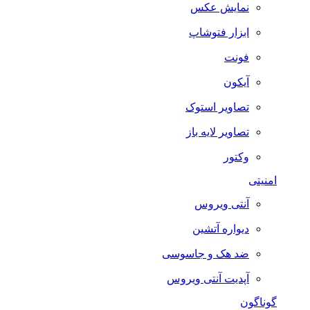
نمایش عکس
ابزار فتوشاپ
فونت
آیکون
تصاویر استوک
تصاویر لایه باز
وکتور
امنیتی
آنتی ویروس
دیواره آتشین
ضد هک و جاسوسی
آپدیت آنتی ویروس
گوناگون