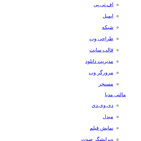
اف.تی.پی
ایمیل
شبکه
طراحی وب
قالب سایت
مدیریت دانلود
مرورگر وب
مسنجر
مالتی مدیا
دی.وی.دی
مبدل
نمایش فیلم
ویرایشگر صوت