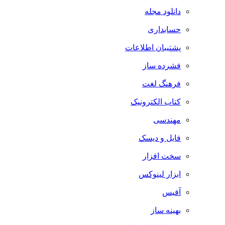
دانلود مجله
حسابداری
پشتیبان اطلاعات
فشرده ساز
فرهنگ لغت
کتاب الکترونیک
مهندسی
فایل و دیسک
سخت افزار
ابزار لینوکس
آفیس
بهینه ساز