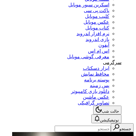
اسکرین سیور موبایل
پاکت پی سی
کلیپ موبایل
عکس موبایل
کتاب موبایل
نرم افزار اندروید
بازی اندروید
آیفون
اس ام اس
معرفی گوشی موبایل
سرگرمی
ابزار دسکتاپ
محافظ نمایش
پوسته برنامه
پس زمینه
دانلود بازی کامپیوتر
عکس ماشین
تصاویر گرافیکی
حالت شب
نوتیفیکیشن
جستجو