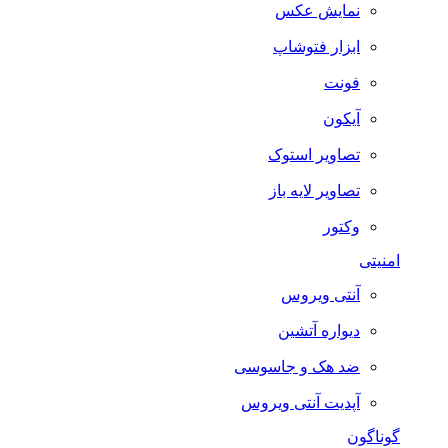
نمایش عکس
ابزار فتوشاپ
فونت
آیکون
تصاویر استوک
تصاویر لایه باز
وکتور
امنیتی
آنتی ویروس
دیواره آتشین
ضد هک و جاسوسی
آپدیت آنتی ویروس
گوناگون