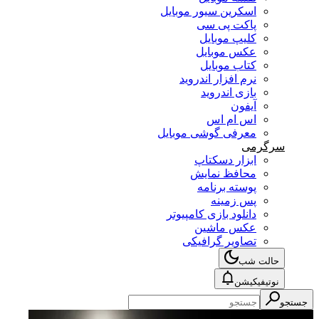
اسکرین سیور موبایل
پاکت پی سی
کلیپ موبایل
عکس موبایل
کتاب موبایل
نرم افزار اندروید
بازی اندروید
آیفون
اس ام اس
معرفی گوشی موبایل
سرگرمی
ابزار دسکتاپ
محافظ نمایش
پوسته برنامه
پس زمینه
دانلود بازی کامپیوتر
عکس ماشین
تصاویر گرافیکی
حالت شب
نوتیفیکیشن
جستجو