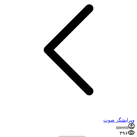
ویرایشگر صوت
nreern
۳۹۶