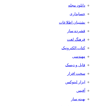
دانلود مجله
حسابداری
پشتیبان اطلاعات
فشرده ساز
فرهنگ لغت
کتاب الکترونیک
مهندسی
فایل و دیسک
سخت افزار
ابزار لینوکس
آفیس
بهینه ساز