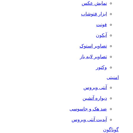
نمایش عکس
ابزار فتوشاپ
فونت
آیکون
تصاویر استوک
تصاویر لایه باز
وکتور
امنیتی
آنتی ویروس
دیواره آتشین
ضد هک و جاسوسی
آپدیت آنتی ویروس
گوناگون