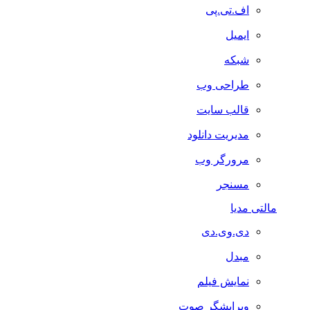
اف.تی.پی
ایمیل
شبکه
طراحی وب
قالب سایت
مدیریت دانلود
مرورگر وب
مسنجر
مالتی مدیا
دی.وی.دی
مبدل
نمایش فیلم
ویرایشگر صوت