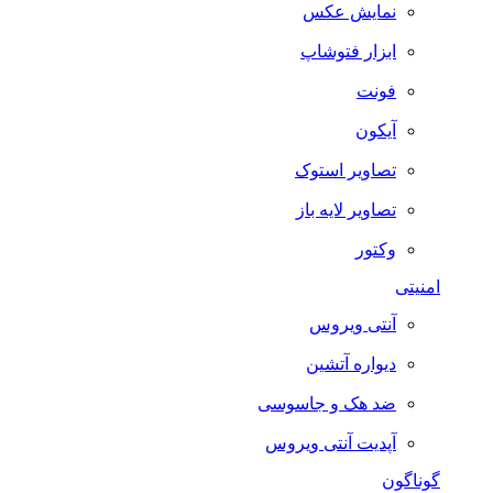
نمایش عکس
ابزار فتوشاپ
فونت
آیکون
تصاویر استوک
تصاویر لایه باز
وکتور
امنیتی
آنتی ویروس
دیواره آتشین
ضد هک و جاسوسی
آپدیت آنتی ویروس
گوناگون