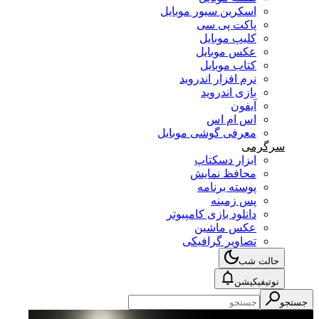
اسکرین سیور موبایل
پاکت پی سی
کلیپ موبایل
عکس موبایل
کتاب موبایل
نرم افزار اندروید
بازی اندروید
آیفون
اس ام اس
معرفی گوشی موبایل
سرگرمی
ابزار دسکتاپ
محافظ نمایش
پوسته برنامه
پس زمینه
دانلود بازی کامپیوتر
عکس ماشین
تصاویر گرافیکی
حالت شب
نوتیفیکیشن
جستجو