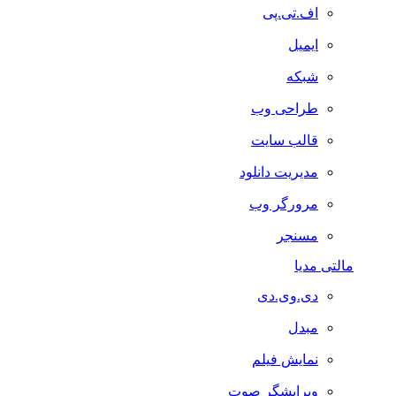
اف.تی.پی
ایمیل
شبکه
طراحی وب
قالب سایت
مدیریت دانلود
مرورگر وب
مسنجر
مالتی مدیا
دی.وی.دی
مبدل
نمایش فیلم
ویرایشگر صوت