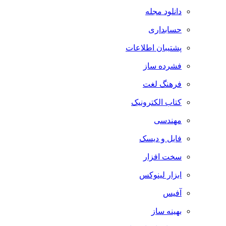
دانلود مجله
حسابداری
پشتیبان اطلاعات
فشرده ساز
فرهنگ لغت
کتاب الکترونیک
مهندسی
فایل و دیسک
سخت افزار
ابزار لینوکس
آفیس
بهینه ساز