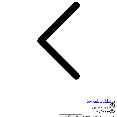
نرم افزار اندروید
امیرحسین
۳۷٬۴۸۷
۱ بهمن ۱۳۹۶،‏ ۸:۴۲