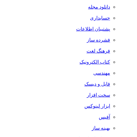
دانلود مجله
حسابداری
پشتیبان اطلاعات
فشرده ساز
فرهنگ لغت
کتاب الکترونیک
مهندسی
فایل و دیسک
سخت افزار
ابزار لینوکس
آفیس
بهینه ساز