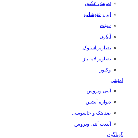
نمایش عکس
ابزار فتوشاپ
فونت
آیکون
تصاویر استوک
تصاویر لایه باز
وکتور
امنیتی
آنتی ویروس
دیواره آتشین
ضد هک و جاسوسی
آپدیت آنتی ویروس
گوناگون