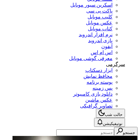
اسکرین سیور موبایل
پاکت پی سی
کلیپ موبایل
عکس موبایل
کتاب موبایل
نرم افزار اندروید
بازی اندروید
آیفون
اس ام اس
معرفی گوشی موبایل
سرگرمی
ابزار دسکتاپ
محافظ نمایش
پوسته برنامه
پس زمینه
دانلود بازی کامپیوتر
عکس ماشین
تصاویر گرافیکی
حالت شب
نوتیفیکیشن
جستجو