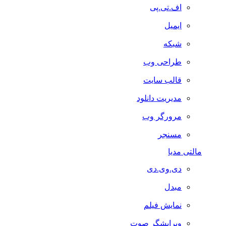
اف.تی.پی
ایمیل
شبکه
طراحی وب
قالب سایت
مدیریت دانلود
مرورگر وب
مسنجر
مالتی مدیا
دی.وی.دی
مبدل
نمایش فیلم
ویرایشگر صوت