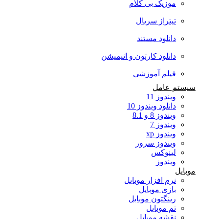
موزیک بی کلام
تیتراژ سریال
دانلود مستند
دانلود کارتون و انیمیشن
فیلم آموزشی
سیستم عامل
ویندوز 11
دانلود ویندوز 10
ویندوز 8 و 8.1
ویندوز 7
ویندوز xp
ویندوز سرور
لینوکس
ویندوز
موبایل
نرم افزار موبایل
بازی موبایل
رینگتون موبایل
تم موبایل
نقشه موبایل