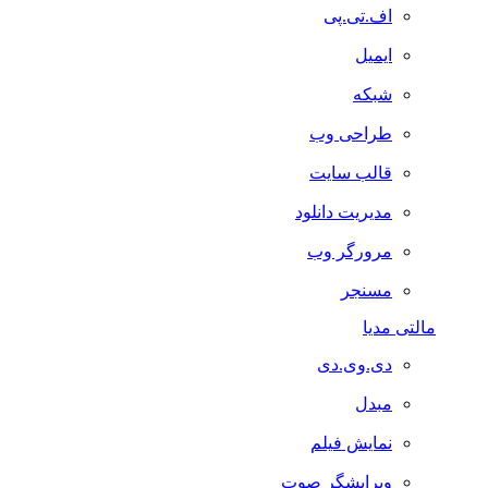
اف.تی.پی
ایمیل
شبکه
طراحی وب
قالب سایت
مدیریت دانلود
مرورگر وب
مسنجر
مالتی مدیا
دی.وی.دی
مبدل
نمایش فیلم
ویرایشگر صوت