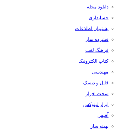
دانلود مجله
حسابداری
پشتیبان اطلاعات
فشرده ساز
فرهنگ لغت
کتاب الکترونیک
مهندسی
فایل و دیسک
سخت افزار
ابزار لینوکس
آفیس
بهینه ساز