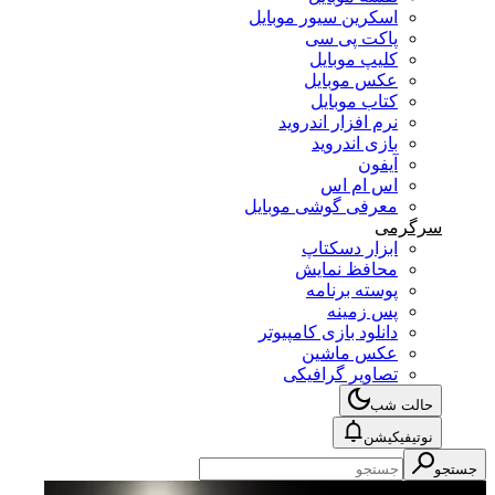
اسکرین سیور موبایل
پاکت پی سی
کلیپ موبایل
عکس موبایل
کتاب موبایل
نرم افزار اندروید
بازی اندروید
آیفون
اس ام اس
معرفی گوشی موبایل
سرگرمی
ابزار دسکتاپ
محافظ نمایش
پوسته برنامه
پس زمینه
دانلود بازی کامپیوتر
عکس ماشین
تصاویر گرافیکی
حالت شب
نوتیفیکیشن
جستجو