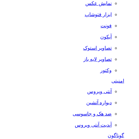
نمایش عکس
ابزار فتوشاپ
فونت
آیکون
تصاویر استوک
تصاویر لایه باز
وکتور
امنیتی
آنتی ویروس
دیواره آتشین
ضد هک و جاسوسی
آپدیت آنتی ویروس
گوناگون