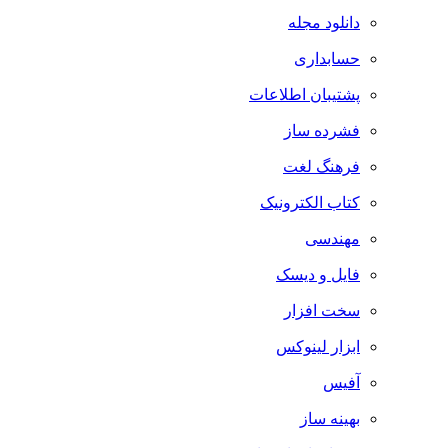
دانلود مجله
حسابداری
پشتیبان اطلاعات
فشرده ساز
فرهنگ لغت
کتاب الکترونیک
مهندسی
فایل و دیسک
سخت افزار
ابزار لینوکس
آفیس
بهینه ساز