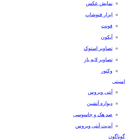
نمایش عکس
ابزار فتوشاپ
فونت
آیکون
تصاویر استوک
تصاویر لایه باز
وکتور
امنیتی
آنتی ویروس
دیواره آتشین
ضد هک و جاسوسی
آپدیت آنتی ویروس
گوناگون