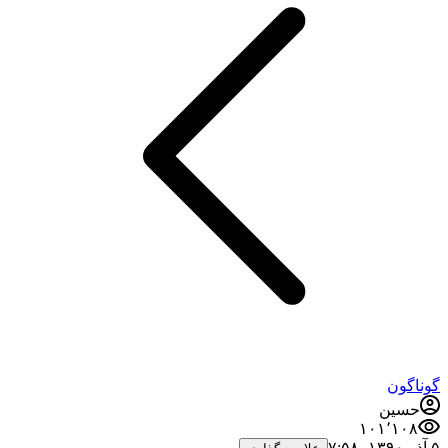
گوناگون
حسین
۱۰۱٬۱۰۸
۵ آذر ۱۳۹۰،‏ ۷:۵۸