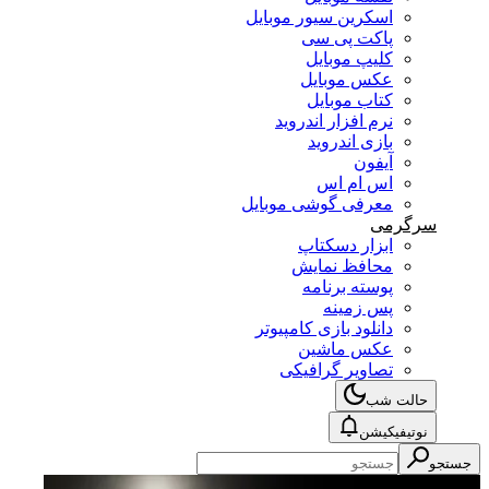
اسکرین سیور موبایل
پاکت پی سی
کلیپ موبایل
عکس موبایل
کتاب موبایل
نرم افزار اندروید
بازی اندروید
آیفون
اس ام اس
معرفی گوشی موبایل
سرگرمی
ابزار دسکتاپ
محافظ نمایش
پوسته برنامه
پس زمینه
دانلود بازی کامپیوتر
عکس ماشین
تصاویر گرافیکی
حالت شب
نوتیفیکیشن
جستجو