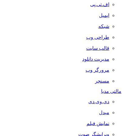
اف.تی.پی
ایمیل
شبکه
طراحی وب
قالب سایت
مدیریت دانلود
مرورگر وب
مسنجر
مالتی مدیا
دی.وی.دی
مبدل
نمایش فیلم
ویرایشگر صوت