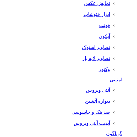
نمایش عکس
ابزار فتوشاپ
فونت
آیکون
تصاویر استوک
تصاویر لایه باز
وکتور
امنیتی
آنتی ویروس
دیواره آتشین
ضد هک و جاسوسی
آپدیت آنتی ویروس
گوناگون