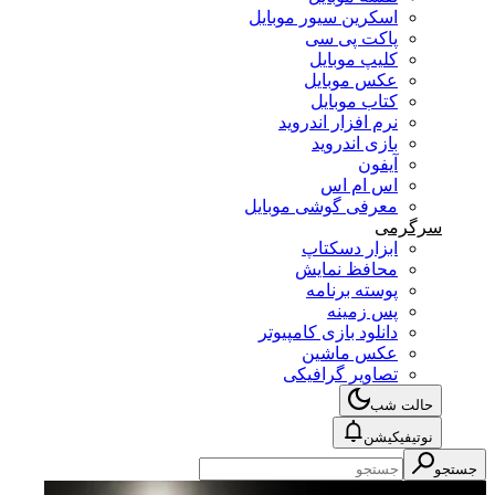
اسکرین سیور موبایل
پاکت پی سی
کلیپ موبایل
عکس موبایل
کتاب موبایل
نرم افزار اندروید
بازی اندروید
آیفون
اس ام اس
معرفی گوشی موبایل
سرگرمی
ابزار دسکتاپ
محافظ نمایش
پوسته برنامه
پس زمینه
دانلود بازی کامپیوتر
عکس ماشین
تصاویر گرافیکی
حالت شب
نوتیفیکیشن
جستجو