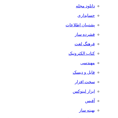
دانلود مجله
حسابداری
پشتیبان اطلاعات
فشرده ساز
فرهنگ لغت
کتاب الکترونیک
مهندسی
فایل و دیسک
سخت افزار
ابزار لینوکس
آفیس
بهینه ساز