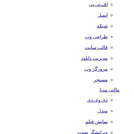
اف.تی.پی
ایمیل
شبکه
طراحی وب
قالب سایت
مدیریت دانلود
مرورگر وب
مسنجر
مالتی مدیا
دی.وی.دی
مبدل
نمایش فیلم
ویرایشگر صوت