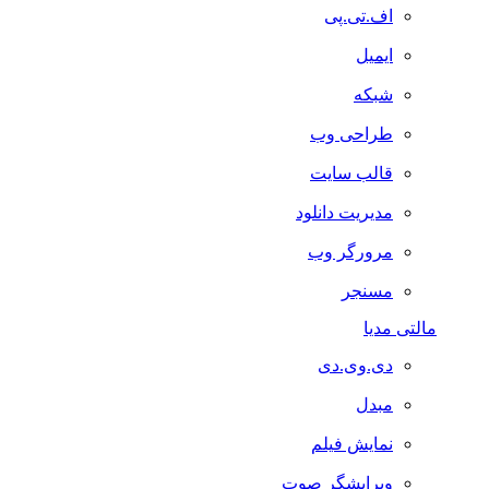
اف.تی.پی
ایمیل
شبکه
طراحی وب
قالب سایت
مدیریت دانلود
مرورگر وب
مسنجر
مالتی مدیا
دی.وی.دی
مبدل
نمایش فیلم
ویرایشگر صوت