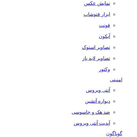
نمایش عکس
ابزار فتوشاپ
فونت
آیکون
تصاویر استوک
تصاویر لایه باز
وکتور
امنیتی
آنتی ویروس
دیواره آتشین
ضد هک و جاسوسی
آپدیت آنتی ویروس
گوناگون