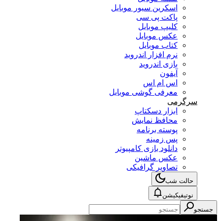
اسکرین سیور موبایل
پاکت پی سی
کلیپ موبایل
عکس موبایل
کتاب موبایل
نرم افزار اندروید
بازی اندروید
آیفون
اس ام اس
معرفی گوشی موبایل
سرگرمی
ابزار دسکتاپ
محافظ نمایش
پوسته برنامه
پس زمینه
دانلود بازی کامپیوتر
عکس ماشین
تصاویر گرافیکی
حالت شب
نوتیفیکیشن
جستجو