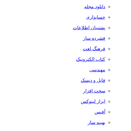
دانلود مجله
حسابداری
پشتیبان اطلاعات
فشرده ساز
فرهنگ لغت
کتاب الکترونیک
مهندسی
فایل و دیسک
سخت افزار
ابزار لینوکس
آفیس
بهینه ساز