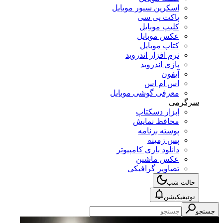
اسکرین سیور موبایل
پاکت پی سی
کلیپ موبایل
عکس موبایل
کتاب موبایل
نرم افزار اندروید
بازی اندروید
آیفون
اس ام اس
معرفی گوشی موبایل
سرگرمی
ابزار دسکتاپ
محافظ نمایش
پوسته برنامه
پس زمینه
دانلود بازی کامپیوتر
عکس ماشین
تصاویر گرافیکی
حالت شب
نوتیفیکیشن
جستجو