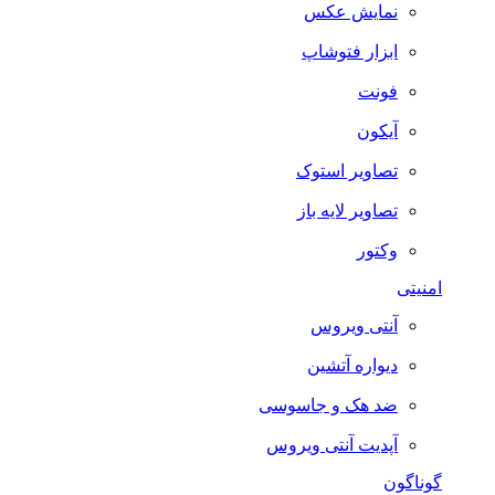
نمایش عکس
ابزار فتوشاپ
فونت
آیکون
تصاویر استوک
تصاویر لایه باز
وکتور
امنیتی
آنتی ویروس
دیواره آتشین
ضد هک و جاسوسی
آپدیت آنتی ویروس
گوناگون