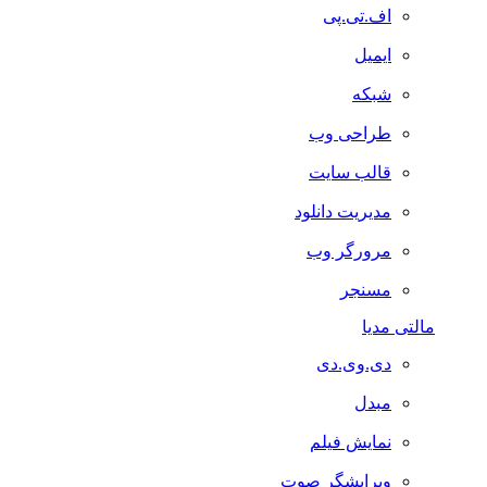
اف.تی.پی
ایمیل
شبکه
طراحی وب
قالب سایت
مدیریت دانلود
مرورگر وب
مسنجر
مالتی مدیا
دی.وی.دی
مبدل
نمایش فیلم
ویرایشگر صوت