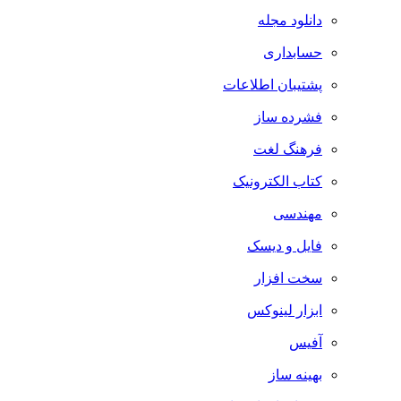
دانلود مجله
حسابداری
پشتیبان اطلاعات
فشرده ساز
فرهنگ لغت
کتاب الکترونیک
مهندسی
فایل و دیسک
سخت افزار
ابزار لینوکس
آفیس
بهینه ساز