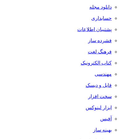
دانلود مجله
حسابداری
پشتیبان اطلاعات
فشرده ساز
فرهنگ لغت
کتاب الکترونیک
مهندسی
فایل و دیسک
سخت افزار
ابزار لینوکس
آفیس
بهینه ساز