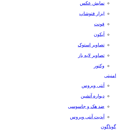
نمایش عکس
ابزار فتوشاپ
فونت
آیکون
تصاویر استوک
تصاویر لایه باز
وکتور
امنیتی
آنتی ویروس
دیواره آتشین
ضد هک و جاسوسی
آپدیت آنتی ویروس
گوناگون