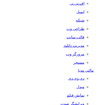
اف.تی.پی
ایمیل
شبکه
طراحی وب
قالب سایت
مدیریت دانلود
مرورگر وب
مسنجر
مالتی مدیا
دی.وی.دی
مبدل
نمایش فیلم
ویرایشگر صوت