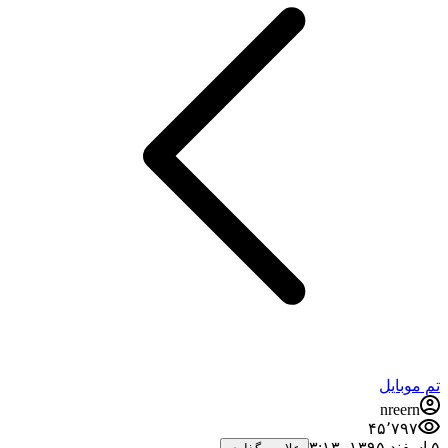
تم موبایل
nreern
۴۵٬۷۹۷
۵ اسفند ۱۳۹۵،‏ ۳:۱۳