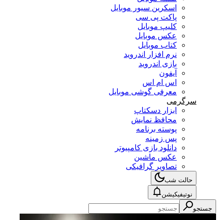
اسکرین سیور موبایل
پاکت پی سی
کلیپ موبایل
عکس موبایل
کتاب موبایل
نرم افزار اندروید
بازی اندروید
آیفون
اس ام اس
معرفی گوشی موبایل
سرگرمی
ابزار دسکتاپ
محافظ نمایش
پوسته برنامه
پس زمینه
دانلود بازی کامپیوتر
عکس ماشین
تصاویر گرافیکی
حالت شب
نوتیفیکیشن
جستجو