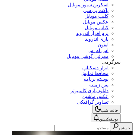
اسکرین سیور موبایل
پاکت پی سی
کلیپ موبایل
عکس موبایل
کتاب موبایل
نرم افزار اندروید
بازی اندروید
آیفون
اس ام اس
معرفی گوشی موبایل
سرگرمی
ابزار دسکتاپ
محافظ نمایش
پوسته برنامه
پس زمینه
دانلود بازی کامپیوتر
عکس ماشین
تصاویر گرافیکی
حالت شب
نوتیفیکیشن
جستجو