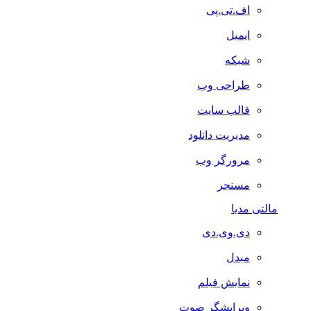
اف.تی.پی
ایمیل
شبکه
طراحی وب
قالب سایت
مدیریت دانلود
مرورگر وب
مسنجر
مالتی مدیا
دی.وی.دی
مبدل
نمایش فیلم
ویرایشگر صوت