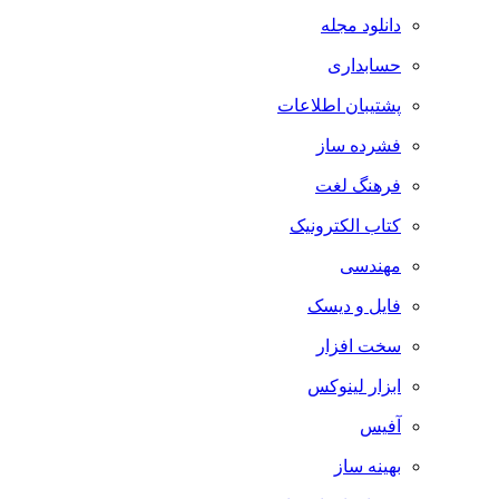
دانلود مجله
حسابداری
پشتیبان اطلاعات
فشرده ساز
فرهنگ لغت
کتاب الکترونیک
مهندسی
فایل و دیسک
سخت افزار
ابزار لینوکس
آفیس
بهینه ساز