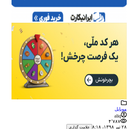
موبایل
aliq
۴٬۷۸۷
۲۸ تیر ۱۳۹۸،‏ ۸:۱۸
علامت گذاری