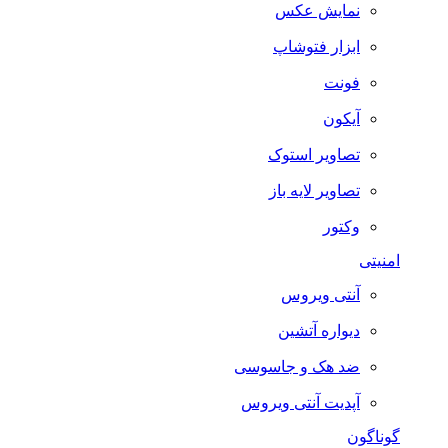
نمایش عکس
ابزار فتوشاپ
فونت
آیکون
تصاویر استوک
تصاویر لایه باز
وکتور
امنیتی
آنتی ویروس
دیواره آتشین
ضد هک و جاسوسی
آپدیت آنتی ویروس
گوناگون