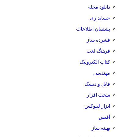
دانلود مجله
حسابداری
پشتیبان اطلاعات
فشرده ساز
فرهنگ لغت
کتاب الکترونیک
مهندسی
فایل و دیسک
سخت افزار
ابزار لینوکس
آفیس
بهینه ساز