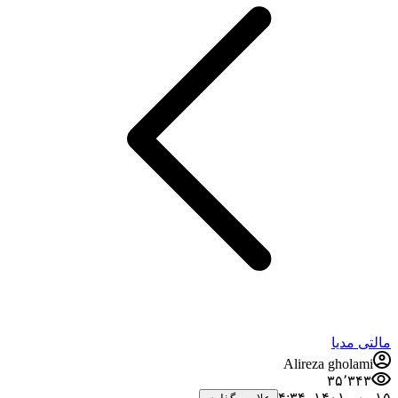
مالتی مدیا
Alireza gholami
۳۵٬۳۴۳
۱۵ مهر ۱۴۰۱،‏ ۴:۳۴