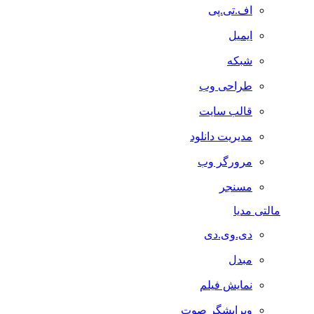
اف.تی.پی
ایمیل
شبکه
طراحی وب
قالب سایت
مدیریت دانلود
مرورگر وب
مسنجر
مالتی مدیا
دی.وی.دی
مبدل
نمایش فیلم
ویرایشگر صوت