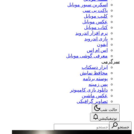
اسکرین سیور موبایل
پاکت پی سی
کلیپ موبایل
عکس موبایل
کتاب موبایل
نرم افزار اندروید
بازی اندروید
آیفون
اس ام اس
معرفی گوشی موبایل
سرگرمی
ابزار دسکتاپ
محافظ نمایش
پوسته برنامه
پس زمینه
دانلود بازی کامپیوتر
عکس ماشین
تصاویر گرافیکی
حالت شب
نوتیفیکیشن
جستجو