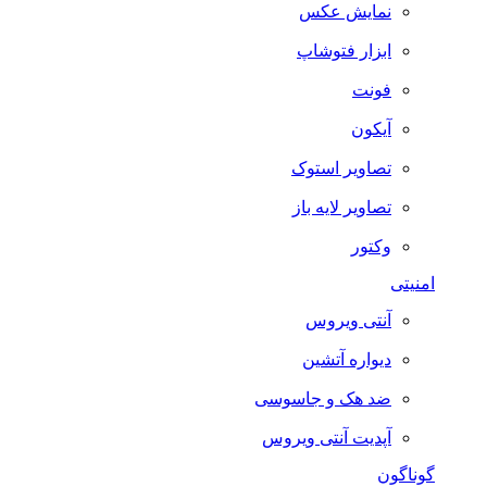
نمایش عکس
ابزار فتوشاپ
فونت
آیکون
تصاویر استوک
تصاویر لایه باز
وکتور
امنیتی
آنتی ویروس
دیواره آتشین
ضد هک و جاسوسی
آپدیت آنتی ویروس
گوناگون