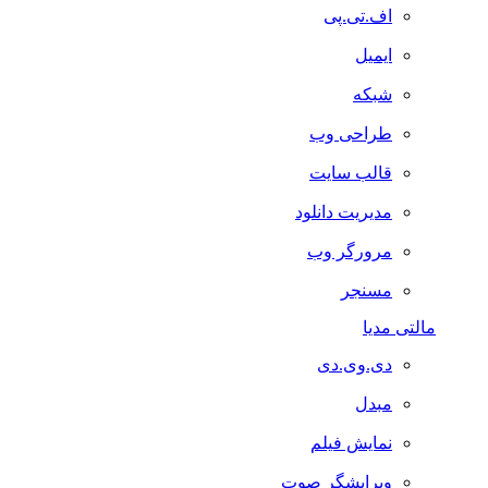
اف.تی.پی
ایمیل
شبکه
طراحی وب
قالب سایت
مدیریت دانلود
مرورگر وب
مسنجر
مالتی مدیا
دی.وی.دی
مبدل
نمایش فیلم
ویرایشگر صوت