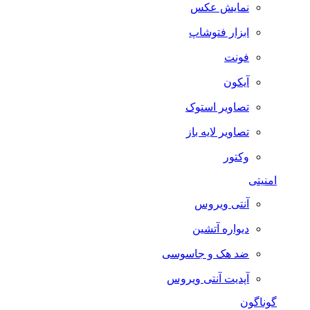
نمایش عکس
ابزار فتوشاپ
فونت
آیکون
تصاویر استوک
تصاویر لایه باز
وکتور
امنیتی
آنتی ویروس
دیواره آتشین
ضد هک و جاسوسی
آپدیت آنتی ویروس
گوناگون