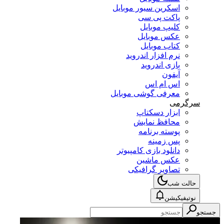
اسکرین سیور موبایل
پاکت پی سی
کلیپ موبایل
عکس موبایل
کتاب موبایل
نرم افزار اندروید
بازی اندروید
آیفون
اس ام اس
معرفی گوشی موبایل
سرگرمی
ابزار دسکتاپ
محافظ نمایش
پوسته برنامه
پس زمینه
دانلود بازی کامپیوتر
عکس ماشین
تصاویر گرافیکی
حالت شب
نوتیفیکیشن
جستجو