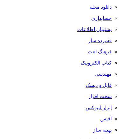
دانلود مجله
حسابداری
پشتیبان اطلاعات
فشرده ساز
فرهنگ لغت
کتاب الکترونیک
مهندسی
فایل و دیسک
سخت افزار
ابزار لینوکس
آفیس
بهینه ساز