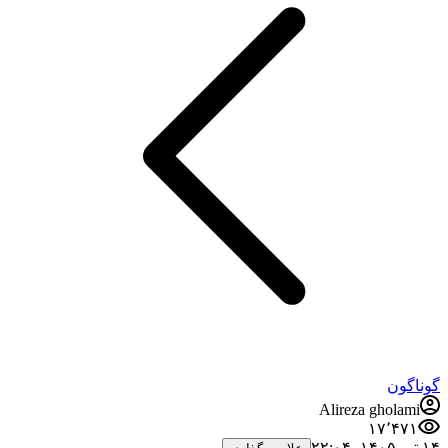
گوناگون
Alireza gholami
۱۷٬۴۷۱
۱۴ تیر ۱۴۰۵،‏ ۲۲:۰۴