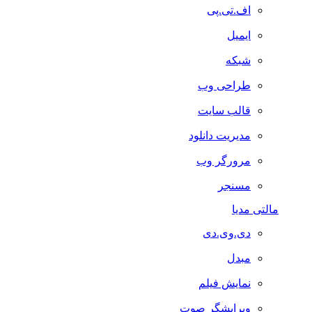
اف.تی.پی
ایمیل
شبکه
طراحی وب
قالب سایت
مدیریت دانلود
مرورگر وب
مسنجر
مالتی مدیا
دی.وی.دی
مبدل
نمایش فیلم
ویرایشگر صوت