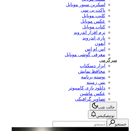
اسکرین سیور موبایل
پاکت پی سی
کلیپ موبایل
عکس موبایل
کتاب موبایل
نرم افزار اندروید
بازی اندروید
آیفون
اس ام اس
معرفی گوشی موبایل
سرگرمی
ابزار دسکتاپ
محافظ نمایش
پوسته برنامه
پس زمینه
دانلود بازی کامپیوتر
عکس ماشین
تصاویر گرافیکی
حالت شب
نوتیفیکیشن
جستجو