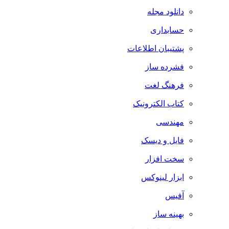
دانلود مجله
حسابداری
پشتیبان اطلاعات
فشرده ساز
فرهنگ لغت
کتاب الکترونیک
مهندسی
فایل و دیسک
سخت افزار
ابزار لینوکس
آفیس
بهینه ساز