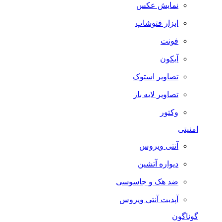
نمایش عکس
ابزار فتوشاپ
فونت
آیکون
تصاویر استوک
تصاویر لایه باز
وکتور
امنیتی
آنتی ویروس
دیواره آتشین
ضد هک و جاسوسی
آپدیت آنتی ویروس
گوناگون