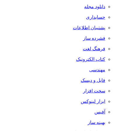
دانلود مجله
حسابداری
پشتیبان اطلاعات
فشرده ساز
فرهنگ لغت
کتاب الکترونیک
مهندسی
فایل و دیسک
سخت افزار
ابزار لینوکس
آفیس
بهینه ساز