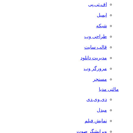
اف.تی.پی
ایمیل
شبکه
طراحی وب
قالب سایت
مدیریت دانلود
مرورگر وب
مسنجر
مالتی مدیا
دی.وی.دی
مبدل
نمایش فیلم
ویرایشگر صوت