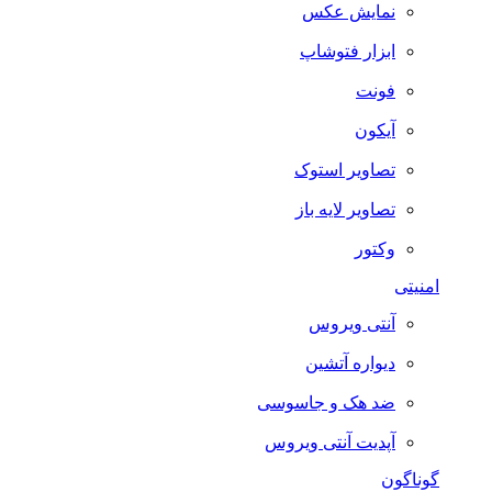
نمایش عکس
ابزار فتوشاپ
فونت
آیکون
تصاویر استوک
تصاویر لایه باز
وکتور
امنیتی
آنتی ویروس
دیواره آتشین
ضد هک و جاسوسی
آپدیت آنتی ویروس
گوناگون