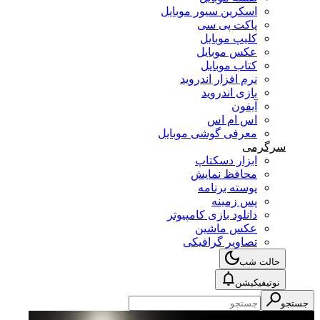
اسکرین سیور موبایل
پاکت پی سی
کلیپ موبایل
عکس موبایل
کتاب موبایل
نرم افزار اندروید
بازی اندروید
آیفون
اس ام اس
معرفی گوشی موبایل
سرگرمی
ابزار دسکتاپ
محافظ نمایش
پوسته برنامه
پس زمینه
دانلود بازی کامپیوتر
عکس ماشین
تصاویر گرافیکی
حالت شب
نوتیفیکیشن
جستجو