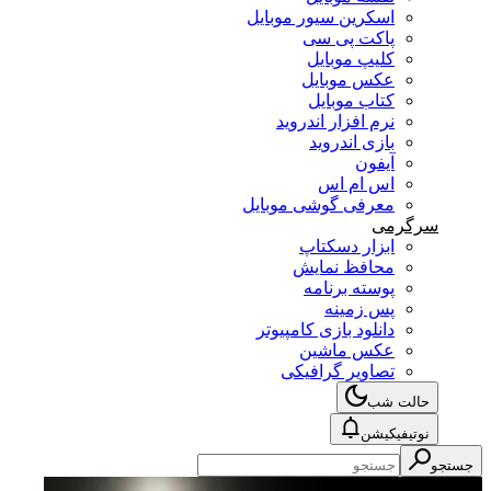
اسکرین سیور موبایل
پاکت پی سی
کلیپ موبایل
عکس موبایل
کتاب موبایل
نرم افزار اندروید
بازی اندروید
آیفون
اس ام اس
معرفی گوشی موبایل
سرگرمی
ابزار دسکتاپ
محافظ نمایش
پوسته برنامه
پس زمینه
دانلود بازی کامپیوتر
عکس ماشین
تصاویر گرافیکی
حالت شب
نوتیفیکیشن
جستجو