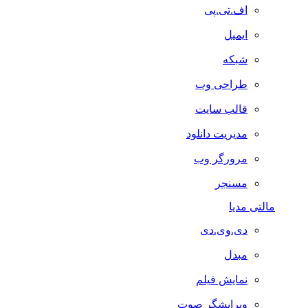
اف.تی.پی
ایمیل
شبکه
طراحی وب
قالب سایت
مدیریت دانلود
مرورگر وب
مسنجر
مالتی مدیا
دی.وی.دی
مبدل
نمایش فیلم
ویرایشگر صوت