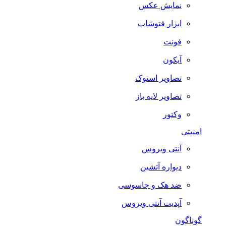
نمایش عکس
ابزار فتوشاپ
فونت
آیکون
تصاویر استوک
تصاویر لایه باز
وکتور
امنیتی
آنتی ویروس
دیواره آتشین
ضد هک و جاسوسی
آپدیت آنتی ویروس
گوناگون