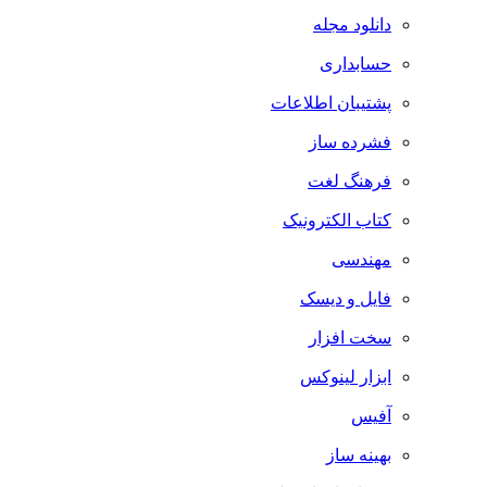
دانلود مجله
حسابداری
پشتیبان اطلاعات
فشرده ساز
فرهنگ لغت
کتاب الکترونیک
مهندسی
فایل و دیسک
سخت افزار
ابزار لینوکس
آفیس
بهینه ساز