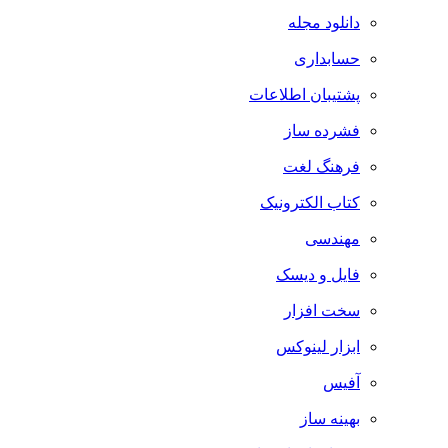
دانلود مجله
حسابداری
پشتیبان اطلاعات
فشرده ساز
فرهنگ لغت
کتاب الکترونیک
مهندسی
فایل و دیسک
سخت افزار
ابزار لینوکس
آفیس
بهینه ساز