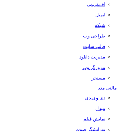
اف.تی.پی
ایمیل
شبکه
طراحی وب
قالب سایت
مدیریت دانلود
مرورگر وب
مسنجر
مالتی مدیا
دی.وی.دی
مبدل
نمایش فیلم
ویرایشگر صوت