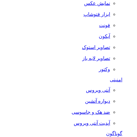
نمایش عکس
ابزار فتوشاپ
فونت
آیکون
تصاویر استوک
تصاویر لایه باز
وکتور
امنیتی
آنتی ویروس
دیواره آتشین
ضد هک و جاسوسی
آپدیت آنتی ویروس
گوناگون