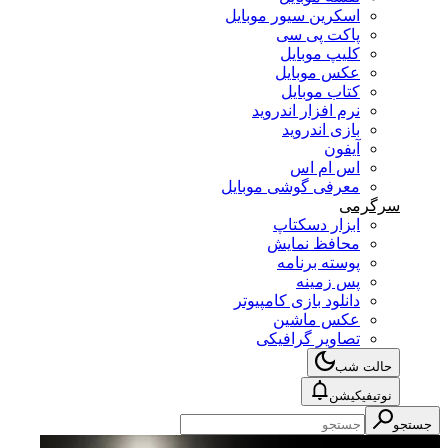
اسکرین سیور موبایل
پاکت پی سی
کلیپ موبایل
عکس موبایل
کتاب موبایل
نرم افزار اندروید
بازی اندروید
آیفون
اس ام اس
معرفی گوشی موبایل
سرگرمی
ابزار دسکتاپ
محافظ نمایش
پوسته برنامه
پس زمینه
دانلود بازی کامپیوتر
عکس ماشین
تصاویر گرافیکی
حالت شب
نوتیفیکیشن
جستجو