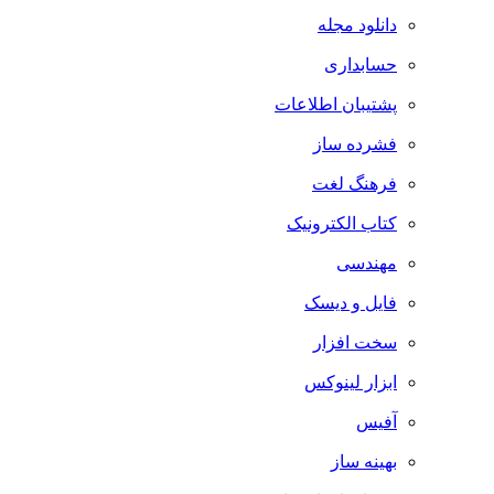
دانلود مجله
حسابداری
پشتیبان اطلاعات
فشرده ساز
فرهنگ لغت
کتاب الکترونیک
مهندسی
فایل و دیسک
سخت افزار
ابزار لینوکس
آفیس
بهینه ساز