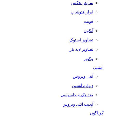
نمایش عکس
ابزار فتوشاپ
فونت
آیکون
تصاویر استوک
تصاویر لایه باز
وکتور
امنیتی
آنتی ویروس
دیواره آتشین
ضد هک و جاسوسی
آپدیت آنتی ویروس
گوناگون