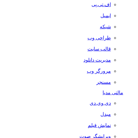
اف.تی.پی
ایمیل
شبکه
طراحی وب
قالب سایت
مدیریت دانلود
مرورگر وب
مسنجر
مالتی مدیا
دی.وی.دی
مبدل
نمایش فیلم
ویرایشگر صوت