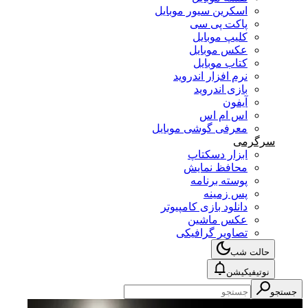
اسکرین سیور موبایل
پاکت پی سی
کلیپ موبایل
عکس موبایل
کتاب موبایل
نرم افزار اندروید
بازی اندروید
آیفون
اس ام اس
معرفی گوشی موبایل
سرگرمی
ابزار دسکتاپ
محافظ نمایش
پوسته برنامه
پس زمینه
دانلود بازی کامپیوتر
عکس ماشین
تصاویر گرافیکی
حالت شب
نوتیفیکیشن
جستجو