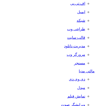
اف.تی.پی
ایمیل
شبکه
طراحی وب
قالب سایت
مدیریت دانلود
مرورگر وب
مسنجر
مالتی مدیا
دی.وی.دی
مبدل
نمایش فیلم
ویرایشگر صوت