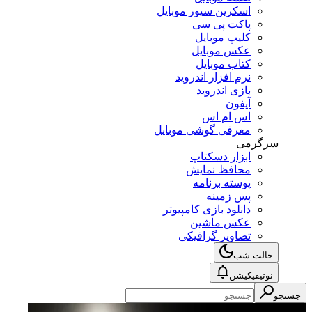
اسکرین سیور موبایل
پاکت پی سی
کلیپ موبایل
عکس موبایل
کتاب موبایل
نرم افزار اندروید
بازی اندروید
آیفون
اس ام اس
معرفی گوشی موبایل
سرگرمی
ابزار دسکتاپ
محافظ نمایش
پوسته برنامه
پس زمینه
دانلود بازی کامپیوتر
عکس ماشین
تصاویر گرافیکی
حالت شب
نوتیفیکیشن
جستجو