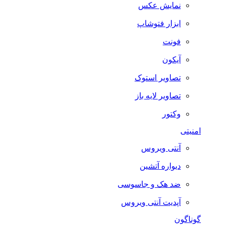
نمایش عکس
ابزار فتوشاپ
فونت
آیکون
تصاویر استوک
تصاویر لایه باز
وکتور
امنیتی
آنتی ویروس
دیواره آتشین
ضد هک و جاسوسی
آپدیت آنتی ویروس
گوناگون