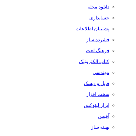
دانلود مجله
حسابداری
پشتیبان اطلاعات
فشرده ساز
فرهنگ لغت
کتاب الکترونیک
مهندسی
فایل و دیسک
سخت افزار
ابزار لینوکس
آفیس
بهینه ساز