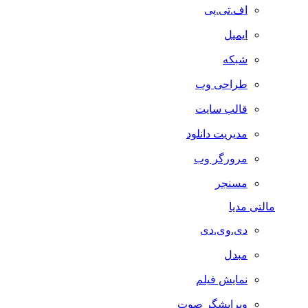
اف.تی.پی
ایمیل
شبکه
طراحی وب
قالب سایت
مدیریت دانلود
مرورگر وب
مسنجر
مالتی مدیا
دی.وی.دی
مبدل
نمایش فیلم
ویرایشگر صوت