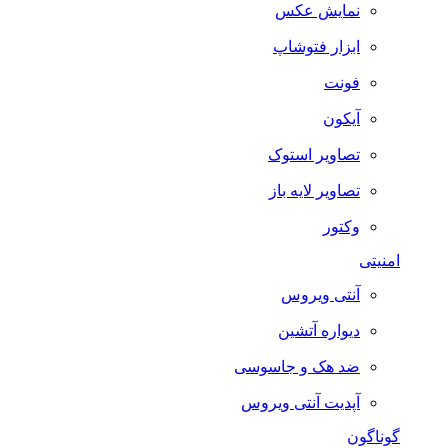
نمایش عکس
ابزار فتوشاپ
فونت
آیکون
تصاویر استوک
تصاویر لایه باز
وکتور
امنیتی
آنتی ویروس
دیواره آتشین
ضد هک و جاسوسی
آپدیت آنتی ویروس
گوناگون