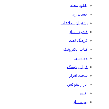
دانلود مجله
حسابداری
پشتیبان اطلاعات
فشرده ساز
فرهنگ لغت
کتاب الکترونیک
مهندسی
فایل و دیسک
سخت افزار
ابزار لینوکس
آفیس
بهینه ساز