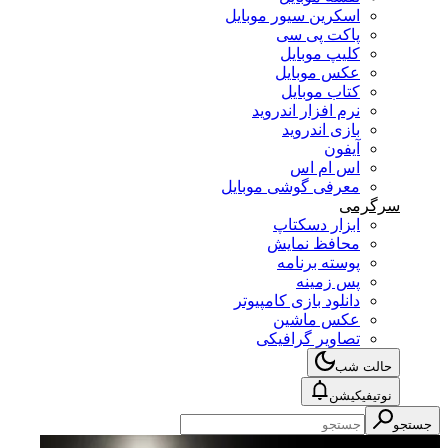
اسکرین سیور موبایل
پاکت پی سی
کلیپ موبایل
عکس موبایل
کتاب موبایل
نرم افزار اندروید
بازی اندروید
آیفون
اس ام اس
معرفی گوشی موبایل
سرگرمی
ابزار دسکتاپ
محافظ نمایش
پوسته برنامه
پس زمینه
دانلود بازی کامپیوتر
عکس ماشین
تصاویر گرافیکی
حالت شب
نوتیفیکیشن
جستجو