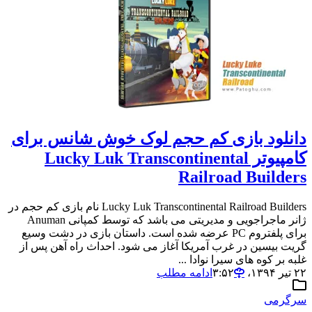
دانلود بازی کم حجم لوک خوش شانس برای
کامپیوتر Lucky Luk Transcontinental
Railroad Builders
Lucky Luk Transcontinental Railroad Builders نام بازی کم حجم در
ژانر ماجراجویی و مدیریتی می باشد که توسط کمپانی Anuman
برای پلفتروم PC عرضه شده است. داستان بازی در دشت وسیع
گریت بیسین در غرب آمریکا آغاز می شود. احداث راه آهن پس از
غلبه بر کوه های سیرا نوادا ...
۲۲ تیر ۱۳۹۴،‏ ۳:۵۲
ادامه مطلب
سرگرمی