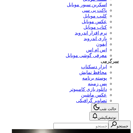
اسکرین سیور موبایل
پاکت پی سی
کلیپ موبایل
عکس موبایل
کتاب موبایل
نرم افزار اندروید
بازی اندروید
آیفون
اس ام اس
معرفی گوشی موبایل
سرگرمی
ابزار دسکتاپ
محافظ نمایش
پوسته برنامه
پس زمینه
دانلود بازی کامپیوتر
عکس ماشین
تصاویر گرافیکی
حالت شب
نوتیفیکیشن
جستجو