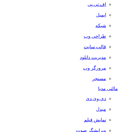
اف.تی.پی
ایمیل
شبکه
طراحی وب
قالب سایت
مدیریت دانلود
مرورگر وب
مسنجر
مالتی مدیا
دی.وی.دی
مبدل
نمایش فیلم
ویرایشگر صوت