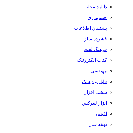
دانلود مجله
حسابداری
پشتیبان اطلاعات
فشرده ساز
فرهنگ لغت
کتاب الکترونیک
مهندسی
فایل و دیسک
سخت افزار
ابزار لینوکس
آفیس
بهینه ساز