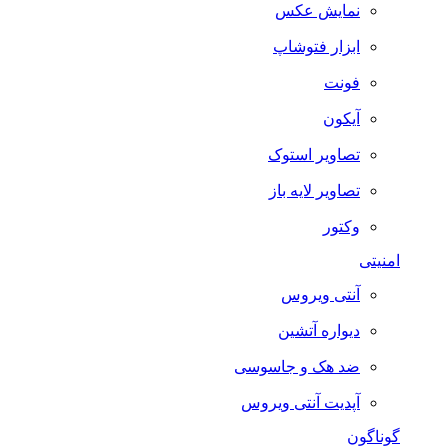
نمایش عکس
ابزار فتوشاپ
فونت
آیکون
تصاویر استوک
تصاویر لایه باز
وکتور
امنیتی
آنتی ویروس
دیواره آتشین
ضد هک و جاسوسی
آپدیت آنتی ویروس
گوناگون