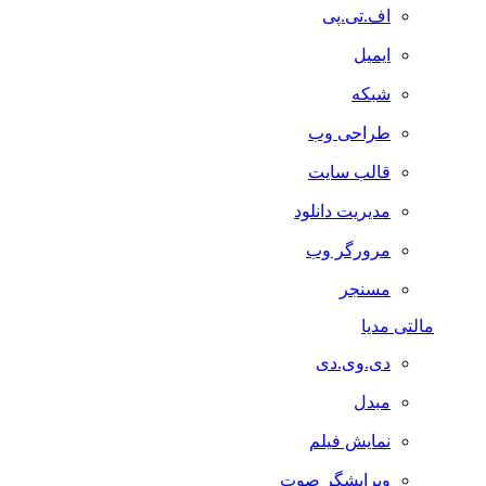
اف.تی.پی
ایمیل
شبکه
طراحی وب
قالب سایت
مدیریت دانلود
مرورگر وب
مسنجر
مالتی مدیا
دی.وی.دی
مبدل
نمایش فیلم
ویرایشگر صوت