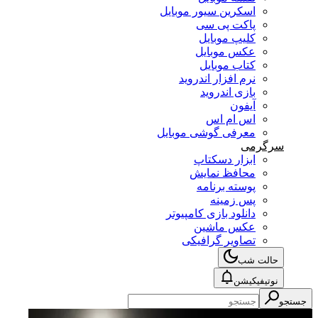
اسکرین سیور موبایل
پاکت پی سی
کلیپ موبایل
عکس موبایل
کتاب موبایل
نرم افزار اندروید
بازی اندروید
آیفون
اس ام اس
معرفی گوشی موبایل
سرگرمی
ابزار دسکتاپ
محافظ نمایش
پوسته برنامه
پس زمینه
دانلود بازی کامپیوتر
عکس ماشین
تصاویر گرافیکی
حالت شب
نوتیفیکیشن
جستجو