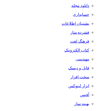
دانلود مجله
حسابداری
پشتیبان اطلاعات
فشرده ساز
فرهنگ لغت
کتاب الکترونیک
مهندسی
فایل و دیسک
سخت افزار
ابزار لینوکس
آفیس
بهینه ساز