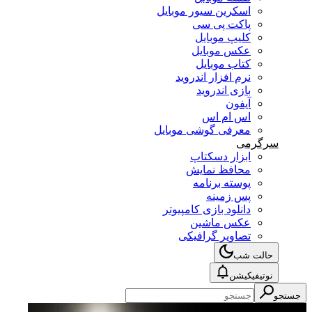
اسکرین سیور موبایل
پاکت پی سی
کلیپ موبایل
عکس موبایل
کتاب موبایل
نرم افزار اندروید
بازی اندروید
آیفون
اس ام اس
معرفی گوشی موبایل
سرگرمی
ابزار دسکتاپ
محافظ نمایش
پوسته برنامه
پس زمینه
دانلود بازی کامپیوتر
عکس ماشین
تصاویر گرافیکی
حالت شب
نوتیفیکیشن
جستجو