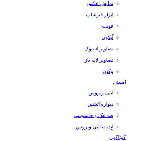
نمایش عکس
ابزار فتوشاپ
فونت
آیکون
تصاویر استوک
تصاویر لایه باز
وکتور
امنیتی
آنتی ویروس
دیواره آتشین
ضد هک و جاسوسی
آپدیت آنتی ویروس
گوناگون