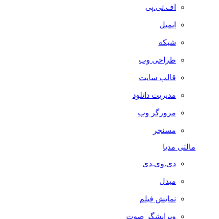
اف.تی.پی
ایمیل
شبکه
طراحی وب
قالب سایت
مدیریت دانلود
مرورگر وب
مسنجر
مالتی مدیا
دی.وی.دی
مبدل
نمایش فیلم
ویرایشگر صوت