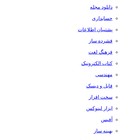
دانلود مجله
حسابداری
پشتیبان اطلاعات
فشرده ساز
فرهنگ لغت
کتاب الکترونیک
مهندسی
فایل و دیسک
سخت افزار
ابزار لینوکس
آفیس
بهینه ساز