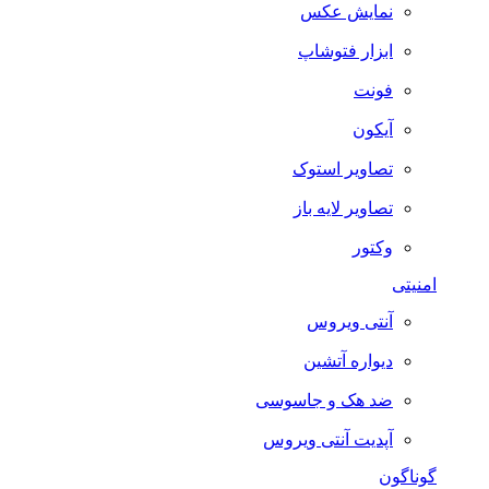
نمایش عکس
ابزار فتوشاپ
فونت
آیکون
تصاویر استوک
تصاویر لایه باز
وکتور
امنیتی
آنتی ویروس
دیواره آتشین
ضد هک و جاسوسی
آپدیت آنتی ویروس
گوناگون