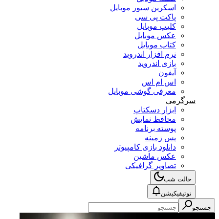
اسکرین سیور موبایل
پاکت پی سی
کلیپ موبایل
عکس موبایل
کتاب موبایل
نرم افزار اندروید
بازی اندروید
آیفون
اس ام اس
معرفی گوشی موبایل
سرگرمی
ابزار دسکتاپ
محافظ نمایش
پوسته برنامه
پس زمینه
دانلود بازی کامپیوتر
عکس ماشین
تصاویر گرافیکی
حالت شب
نوتیفیکیشن
جستجو