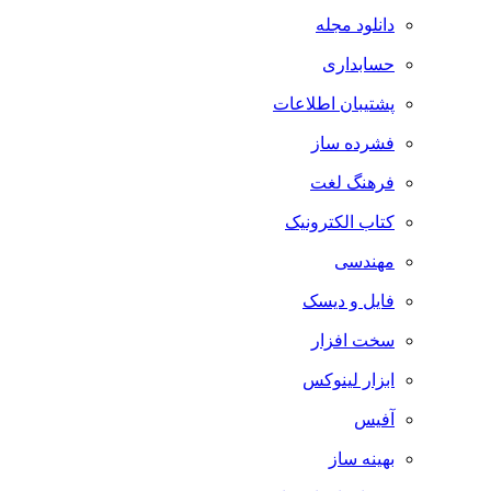
دانلود مجله
حسابداری
پشتیبان اطلاعات
فشرده ساز
فرهنگ لغت
کتاب الکترونیک
مهندسی
فایل و دیسک
سخت افزار
ابزار لینوکس
آفیس
بهینه ساز