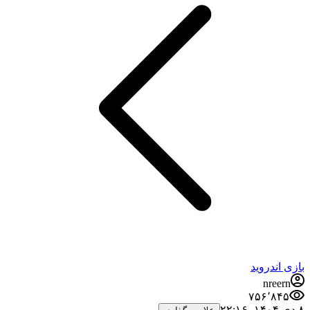
بازی اندروید
nreern
۷۵۶٬۸۴۵
۸ دی ۱۴۰۴،‏ ۲۲:۱۶