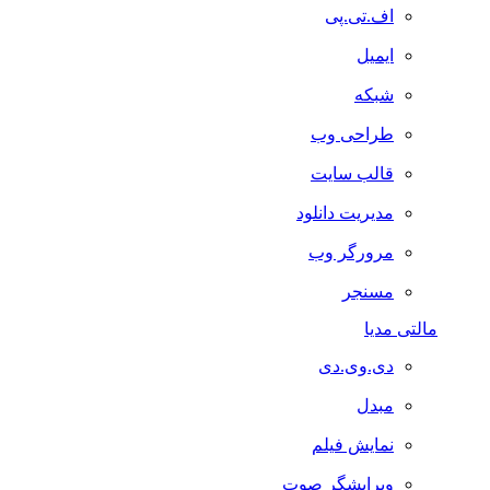
اف.تی.پی
ایمیل
شبکه
طراحی وب
قالب سایت
مدیریت دانلود
مرورگر وب
مسنجر
مالتی مدیا
دی.وی.دی
مبدل
نمایش فیلم
ویرایشگر صوت