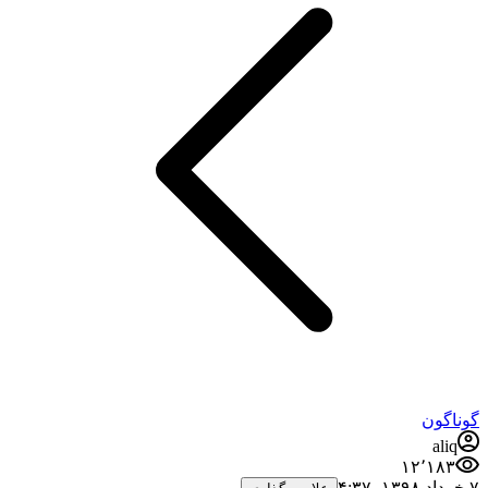
گوناگون
aliq
۱۲٬۱۸۳
۷ خرداد ۱۳۹۸،‏ ۴:۳۷