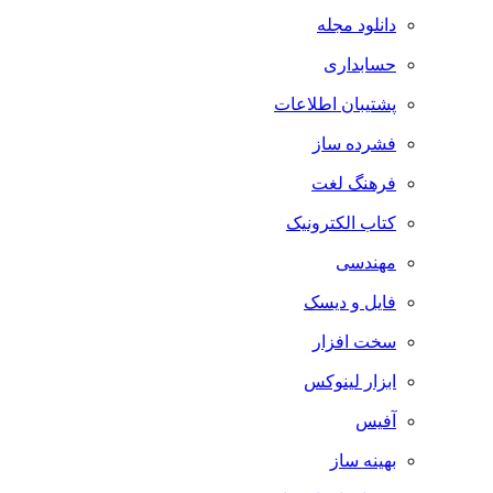
دانلود مجله
حسابداری
پشتیبان اطلاعات
فشرده ساز
فرهنگ لغت
کتاب الکترونیک
مهندسی
فایل و دیسک
سخت افزار
ابزار لینوکس
آفیس
بهینه ساز