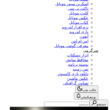
اسکرین سیور موبایل
پاکت پی سی
کلیپ موبایل
عکس موبایل
کتاب موبایل
نرم افزار اندروید
بازی اندروید
آیفون
اس ام اس
معرفی گوشی موبایل
سرگرمی
ابزار دسکتاپ
محافظ نمایش
پوسته برنامه
پس زمینه
دانلود بازی کامپیوتر
عکس ماشین
تصاویر گرافیکی
حالت شب
نوتیفیکیشن
جستجو