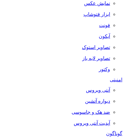
نمایش عکس
ابزار فتوشاپ
فونت
آیکون
تصاویر استوک
تصاویر لایه باز
وکتور
امنیتی
آنتی ویروس
دیواره آتشین
ضد هک و جاسوسی
آپدیت آنتی ویروس
گوناگون