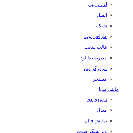
اف.تی.پی
ایمیل
شبکه
طراحی وب
قالب سایت
مدیریت دانلود
مرورگر وب
مسنجر
مالتی مدیا
دی.وی.دی
مبدل
نمایش فیلم
ویرایشگر صوت