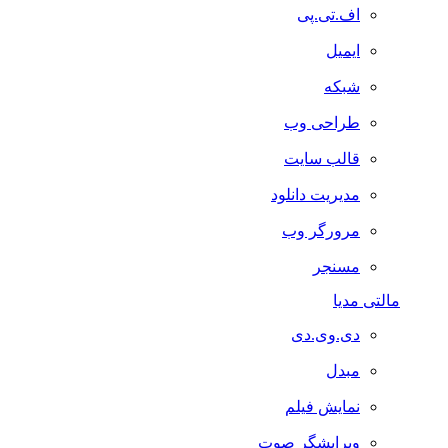
اف.تی.پی
ایمیل
شبکه
طراحی وب
قالب سایت
مدیریت دانلود
مرورگر وب
مسنجر
مالتی مدیا
دی.وی.دی
مبدل
نمایش فیلم
ویرایشگر صوت