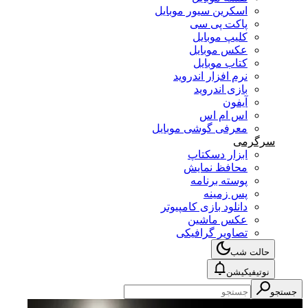
اسکرین سیور موبایل
پاکت پی سی
کلیپ موبایل
عکس موبایل
کتاب موبایل
نرم افزار اندروید
بازی اندروید
آیفون
اس ام اس
معرفی گوشی موبایل
سرگرمی
ابزار دسکتاپ
محافظ نمایش
پوسته برنامه
پس زمینه
دانلود بازی کامپیوتر
عکس ماشین
تصاویر گرافیکی
حالت شب
نوتیفیکیشن
جستجو