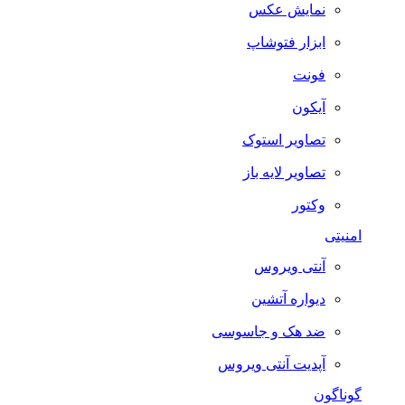
نمایش عکس
ابزار فتوشاپ
فونت
آیکون
تصاویر استوک
تصاویر لایه باز
وکتور
امنیتی
آنتی ویروس
دیواره آتشین
ضد هک و جاسوسی
آپدیت آنتی ویروس
گوناگون