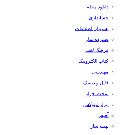
دانلود مجله
حسابداری
پشتیبان اطلاعات
فشرده ساز
فرهنگ لغت
کتاب الکترونیک
مهندسی
فایل و دیسک
سخت افزار
ابزار لینوکس
آفیس
بهینه ساز