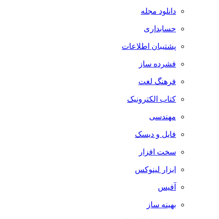
دانلود مجله
حسابداری
پشتیبان اطلاعات
فشرده ساز
فرهنگ لغت
کتاب الکترونیک
مهندسی
فایل و دیسک
سخت افزار
ابزار لینوکس
آفیس
بهینه ساز