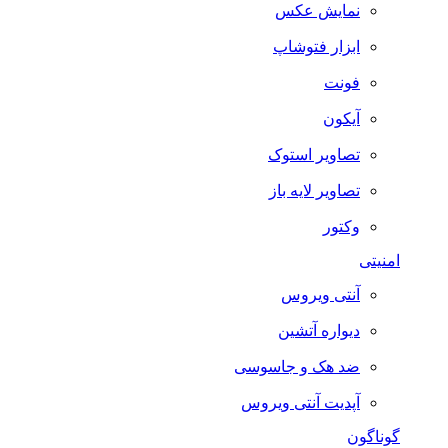
نمایش عکس
ابزار فتوشاپ
فونت
آیکون
تصاویر استوک
تصاویر لایه باز
وکتور
امنیتی
آنتی ویروس
دیواره آتشین
ضد هک و جاسوسی
آپدیت آنتی ویروس
گوناگون