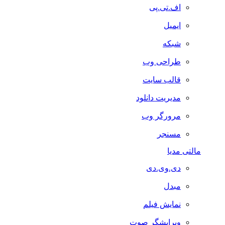
اف.تی.پی
ایمیل
شبکه
طراحی وب
قالب سایت
مدیریت دانلود
مرورگر وب
مسنجر
مالتی مدیا
دی.وی.دی
مبدل
نمایش فیلم
ویرایشگر صوت