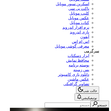
اسکرین سیور موبایل
پاکت پی سی
کلیپ موبایل
عکس موبایل
کتاب موبایل
نرم افزار اندروید
بازی اندروید
آیفون
اس ام اس
معرفی گوشی موبایل
سرگرمی
ابزار دسکتاپ
محافظ نمایش
پوسته برنامه
پس زمینه
دانلود بازی کامپیوتر
عکس ماشین
تصاویر گرافیکی
حالت شب
نوتیفیکیشن
جستجو