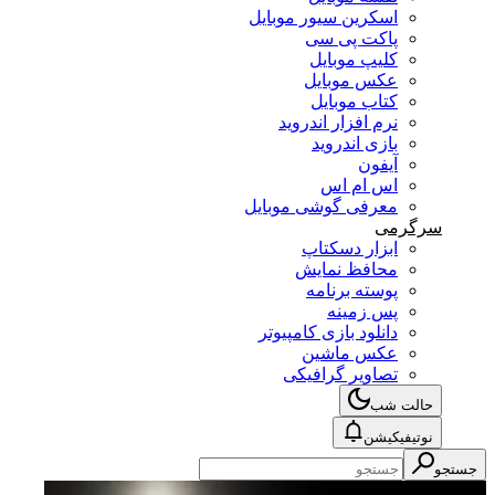
اسکرین سیور موبایل
پاکت پی سی
کلیپ موبایل
عکس موبایل
کتاب موبایل
نرم افزار اندروید
بازی اندروید
آیفون
اس ام اس
معرفی گوشی موبایل
سرگرمی
ابزار دسکتاپ
محافظ نمایش
پوسته برنامه
پس زمینه
دانلود بازی کامپیوتر
عکس ماشین
تصاویر گرافیکی
حالت شب
نوتیفیکیشن
جستجو