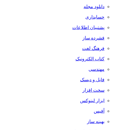
دانلود مجله
حسابداری
پشتیبان اطلاعات
فشرده ساز
فرهنگ لغت
کتاب الکترونیک
مهندسی
فایل و دیسک
سخت افزار
ابزار لینوکس
آفیس
بهینه ساز