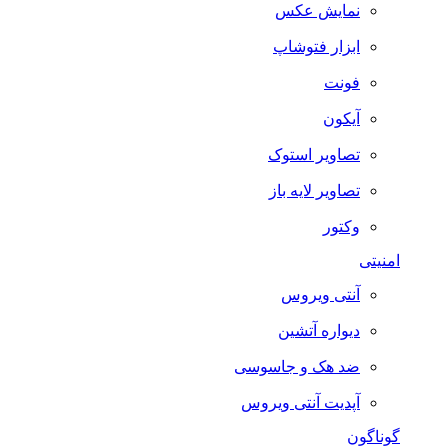
نمایش عکس
ابزار فتوشاپ
فونت
آیکون
تصاویر استوک
تصاویر لایه باز
وکتور
امنیتی
آنتی ویروس
دیواره آتشین
ضد هک و جاسوسی
آپدیت آنتی ویروس
گوناگون