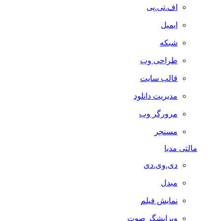
اف.تی.پی
ایمیل
شبکه
طراحی وب
قالب سایت
مدیریت دانلود
مرورگر وب
مسنجر
مالتی مدیا
دی.وی.دی
مبدل
نمایش فیلم
ویرایشگر صوت