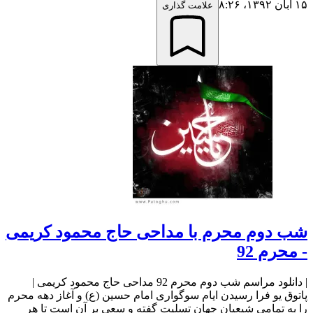
۱۵ آبان ۱۳۹۲،‏ ۸:۲۶
علامت گذاری
شب دوم محرم با مداحی حاج محمود کریمی
- محرم 92
| دانلود مراسم شب دوم محرم 92 مداحی حاج محمود کریمی |
پاتوق یو فرا رسیدن ایام سوگواری امام حسین (ع) و آغاز دهه محرم
را به تمامی شیعیان جهان تسلیت گفته و سعی بر آن است تا هر