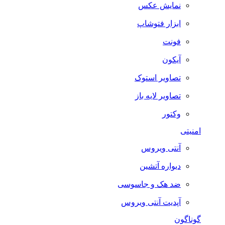
نمایش عکس
ابزار فتوشاپ
فونت
آیکون
تصاویر استوک
تصاویر لایه باز
وکتور
امنیتی
آنتی ویروس
دیواره آتشین
ضد هک و جاسوسی
آپدیت آنتی ویروس
گوناگون