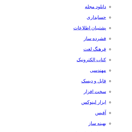
دانلود مجله
حسابداری
پشتیبان اطلاعات
فشرده ساز
فرهنگ لغت
کتاب الکترونیک
مهندسی
فایل و دیسک
سخت افزار
ابزار لینوکس
آفیس
بهینه ساز