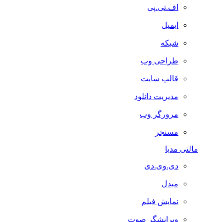
اف.تی.پی
ایمیل
شبکه
طراحی وب
قالب سایت
مدیریت دانلود
مرورگر وب
مسنجر
مالتی مدیا
دی.وی.دی
مبدل
نمایش فیلم
ویرایشگر صوت