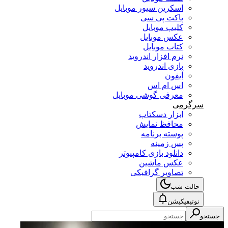
اسکرین سیور موبایل
پاکت پی سی
کلیپ موبایل
عکس موبایل
کتاب موبایل
نرم افزار اندروید
بازی اندروید
آیفون
اس ام اس
معرفی گوشی موبایل
سرگرمی
ابزار دسکتاپ
محافظ نمایش
پوسته برنامه
پس زمینه
دانلود بازی کامپیوتر
عکس ماشین
تصاویر گرافیکی
حالت شب
نوتیفیکیشن
جستجو