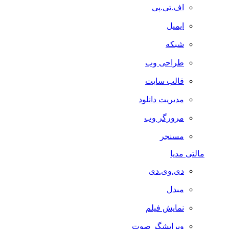
اف.تی.پی
ایمیل
شبکه
طراحی وب
قالب سایت
مدیریت دانلود
مرورگر وب
مسنجر
مالتی مدیا
دی.وی.دی
مبدل
نمایش فیلم
ویرایشگر صوت