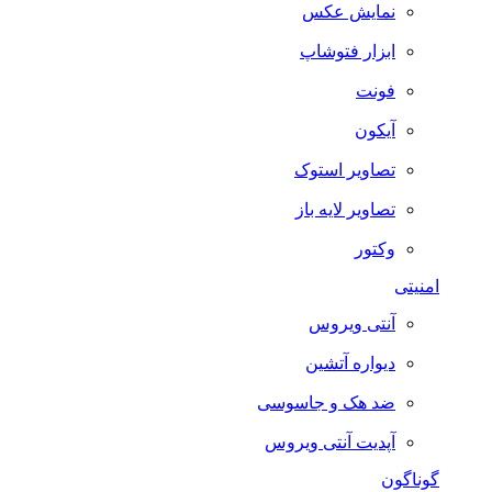
نمایش عکس
ابزار فتوشاپ
فونت
آیکون
تصاویر استوک
تصاویر لایه باز
وکتور
امنیتی
آنتی ویروس
دیواره آتشین
ضد هک و جاسوسی
آپدیت آنتی ویروس
گوناگون