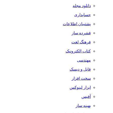
دانلود مجله
حسابداری
پشتیبان اطلاعات
فشرده ساز
فرهنگ لغت
کتاب الکترونیک
مهندسی
فایل و دیسک
سخت افزار
ابزار لینوکس
آفیس
بهینه ساز