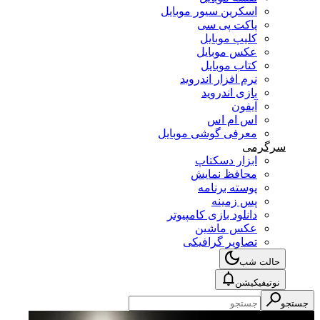
اسکرین سیور موبایل
پاکت پی سی
کلیپ موبایل
عکس موبایل
کتاب موبایل
نرم افزار اندروید
بازی اندروید
آیفون
اس ام اس
معرفی گوشی موبایل
سرگرمی
ابزار دسکتاپ
محافظ نمایش
پوسته برنامه
پس زمینه
دانلود بازی کامپیوتر
عکس ماشین
تصاویر گرافیکی
حالت شب
نوتیفیکیشن
جستجو