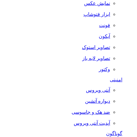
نمایش عکس
ابزار فتوشاپ
فونت
آیکون
تصاویر استوک
تصاویر لایه باز
وکتور
امنیتی
آنتی ویروس
دیواره آتشین
ضد هک و جاسوسی
آپدیت آنتی ویروس
گوناگون