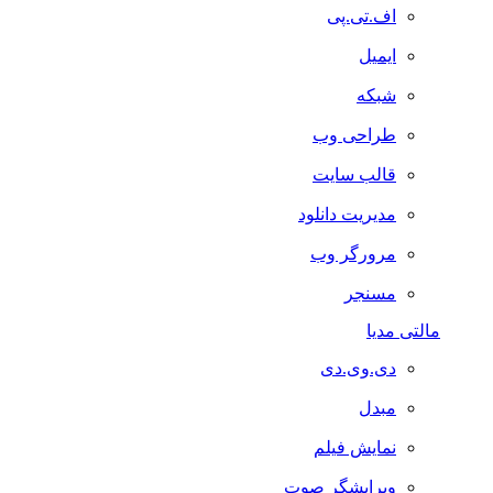
اف.تی.پی
ایمیل
شبکه
طراحی وب
قالب سایت
مدیریت دانلود
مرورگر وب
مسنجر
مالتی مدیا
دی.وی.دی
مبدل
نمایش فیلم
ویرایشگر صوت