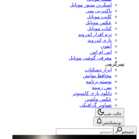
اسکرین سیور موبایل
پاکت پی سی
کلیپ موبایل
عکس موبایل
کتاب موبایل
نرم افزار اندروید
بازی اندروید
آیفون
اس ام اس
معرفی گوشی موبایل
سرگرمی
ابزار دسکتاپ
محافظ نمایش
پوسته برنامه
پس زمینه
دانلود بازی کامپیوتر
عکس ماشین
تصاویر گرافیکی
حالت شب
نوتیفیکیشن
جستجو