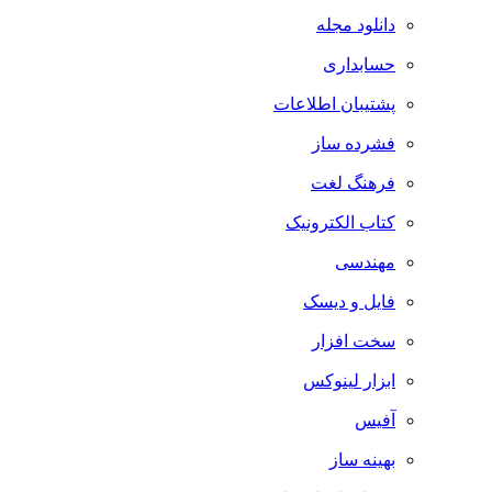
دانلود مجله
حسابداری
پشتیبان اطلاعات
فشرده ساز
فرهنگ لغت
کتاب الکترونیک
مهندسی
فایل و دیسک
سخت افزار
ابزار لینوکس
آفیس
بهینه ساز