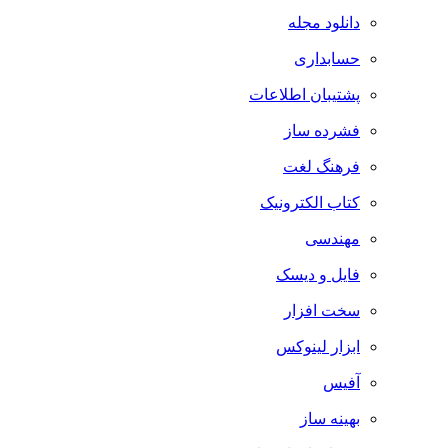
دانلود مجله
حسابداری
پشتیبان اطلاعات
فشرده ساز
فرهنگ لغت
کتاب الکترونیک
مهندسی
فایل و دیسک
سخت افزار
ابزار لینوکس
آفیس
بهینه ساز