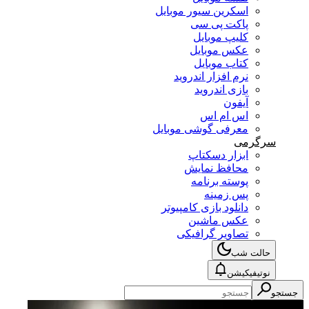
اسکرین سیور موبایل
پاکت پی سی
کلیپ موبایل
عکس موبایل
کتاب موبایل
نرم افزار اندروید
بازی اندروید
آیفون
اس ام اس
معرفی گوشی موبایل
سرگرمی
ابزار دسکتاپ
محافظ نمایش
پوسته برنامه
پس زمینه
دانلود بازی کامپیوتر
عکس ماشین
تصاویر گرافیکی
حالت شب
نوتیفیکیشن
جستجو