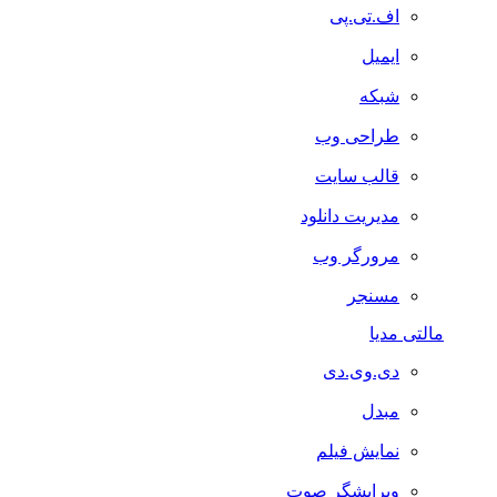
اف.تی.پی
ایمیل
شبکه
طراحی وب
قالب سایت
مدیریت دانلود
مرورگر وب
مسنجر
مالتی مدیا
دی.وی.دی
مبدل
نمایش فیلم
ویرایشگر صوت