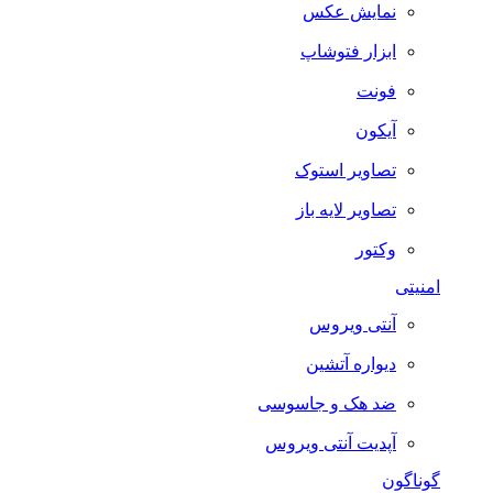
نمایش عکس
ابزار فتوشاپ
فونت
آیکون
تصاویر استوک
تصاویر لایه باز
وکتور
امنیتی
آنتی ویروس
دیواره آتشین
ضد هک و جاسوسی
آپدیت آنتی ویروس
گوناگون