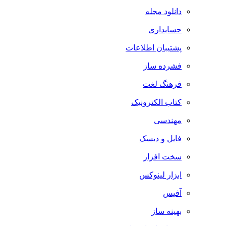
دانلود مجله
حسابداری
پشتیبان اطلاعات
فشرده ساز
فرهنگ لغت
کتاب الکترونیک
مهندسی
فایل و دیسک
سخت افزار
ابزار لینوکس
آفیس
بهینه ساز