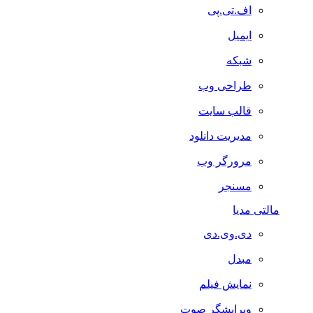
اف.تی.پی
ایمیل
شبکه
طراحی وب
قالب سایت
مدیریت دانلود
مرورگر وب
مسنجر
مالتی مدیا
دی.وی.دی
مبدل
نمایش فیلم
ویرایشگر صوت