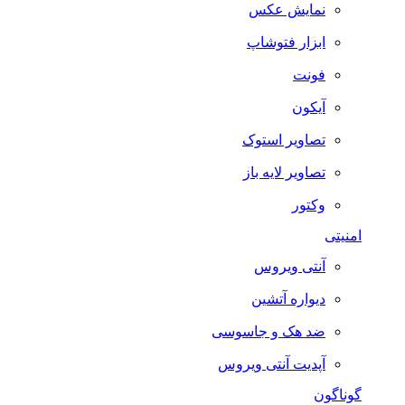
نمایش عکس
ابزار فتوشاپ
فونت
آیکون
تصاویر استوک
تصاویر لایه باز
وکتور
امنیتی
آنتی ویروس
دیواره آتشین
ضد هک و جاسوسی
آپدیت آنتی ویروس
گوناگون