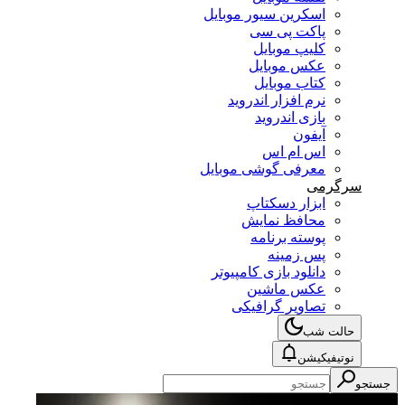
اسکرین سیور موبایل
پاکت پی سی
کلیپ موبایل
عکس موبایل
کتاب موبایل
نرم افزار اندروید
بازی اندروید
آیفون
اس ام اس
معرفی گوشی موبایل
سرگرمی
ابزار دسکتاپ
محافظ نمایش
پوسته برنامه
پس زمینه
دانلود بازی کامپیوتر
عکس ماشین
تصاویر گرافیکی
حالت شب
نوتیفیکیشن
جستجو