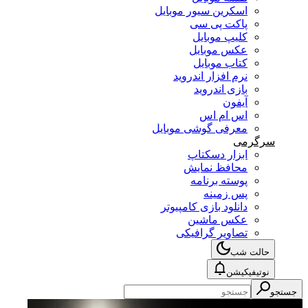
اسکرین سیور موبایل
پاکت پی سی
کلیپ موبایل
عکس موبایل
کتاب موبایل
نرم افزار اندروید
بازی اندروید
آیفون
اس ام اس
معرفی گوشی موبایل
سرگرمی
ابزار دسکتاپ
محافظ نمایش
پوسته برنامه
پس زمینه
دانلود بازی کامپیوتر
عکس ماشین
تصاویر گرافیکی
حالت شب
نوتیفیکیشن
جستجو