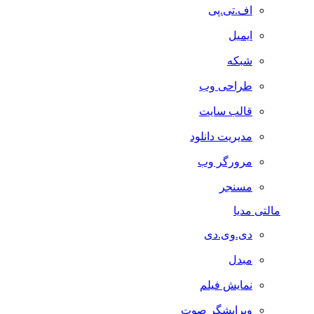
اف.تی.پی
ایمیل
شبکه
طراحی وب
قالب سایت
مدیریت دانلود
مرورگر وب
مسنجر
مالتی مدیا
دی.وی.دی
مبدل
نمایش فیلم
ویرایشگر صوت