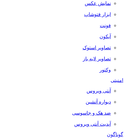
نمایش عکس
ابزار فتوشاپ
فونت
آیکون
تصاویر استوک
تصاویر لایه باز
وکتور
امنیتی
آنتی ویروس
دیواره آتشین
ضد هک و جاسوسی
آپدیت آنتی ویروس
گوناگون