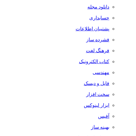
دانلود مجله
حسابداری
پشتیبان اطلاعات
فشرده ساز
فرهنگ لغت
کتاب الکترونیک
مهندسی
فایل و دیسک
سخت افزار
ابزار لینوکس
آفیس
بهینه ساز