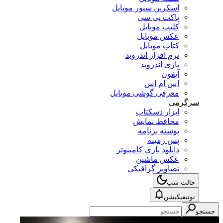
اسکرین سیور موبایل
پاکت پی سی
کلیپ موبایل
عکس موبایل
کتاب موبایل
نرم افزار اندروید
بازی اندروید
آیفون
اس ام اس
معرفی گوشی موبایل
سرگرمی
ابزار دسکتاپ
محافظ نمایش
پوسته برنامه
پس زمینه
دانلود بازی کامپیوتر
عکس ماشین
تصاویر گرافیکی
حالت شب
نوتیفیکیشن
جستجو