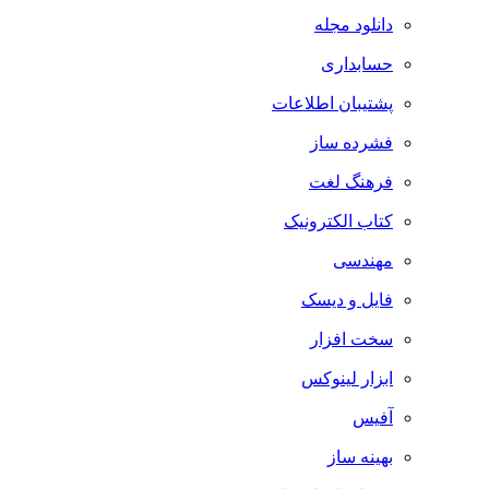
دانلود مجله
حسابداری
پشتیبان اطلاعات
فشرده ساز
فرهنگ لغت
کتاب الکترونیک
مهندسی
فایل و دیسک
سخت افزار
ابزار لینوکس
آفیس
بهینه ساز