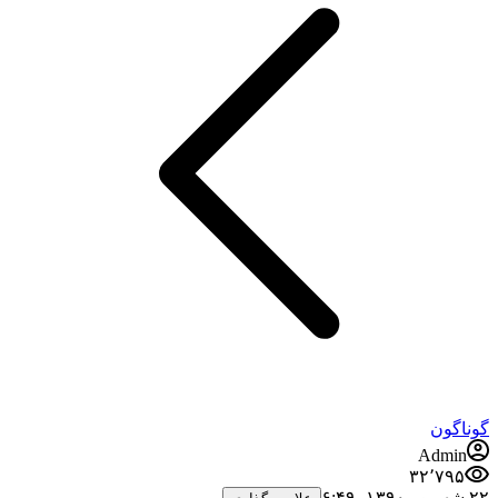
گوناگون
Admin
۳۲٬۷۹۵
۲۲ شهریور ۱۳۹۰،‏ ۶:۴۹