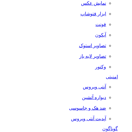
نمایش عکس
ابزار فتوشاپ
فونت
آیکون
تصاویر استوک
تصاویر لایه باز
وکتور
امنیتی
آنتی ویروس
دیواره آتشین
ضد هک و جاسوسی
آپدیت آنتی ویروس
گوناگون