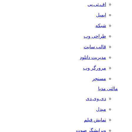
اف.تی.پی
ایمیل
شبکه
طراحی وب
قالب سایت
مدیریت دانلود
مرورگر وب
مسنجر
مالتی مدیا
دی.وی.دی
مبدل
نمایش فیلم
ویرایشگر صوت