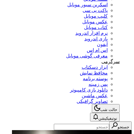
اسکرین سیور موبایل
پاکت پی سی
کلیپ موبایل
عکس موبایل
کتاب موبایل
نرم افزار اندروید
بازی اندروید
آیفون
اس ام اس
معرفی گوشی موبایل
سرگرمی
ابزار دسکتاپ
محافظ نمایش
پوسته برنامه
پس زمینه
دانلود بازی کامپیوتر
عکس ماشین
تصاویر گرافیکی
حالت شب
نوتیفیکیشن
جستجو