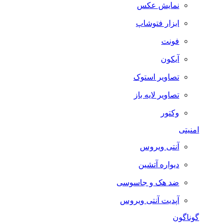
نمایش عکس
ابزار فتوشاپ
فونت
آیکون
تصاویر استوک
تصاویر لایه باز
وکتور
امنیتی
آنتی ویروس
دیواره آتشین
ضد هک و جاسوسی
آپدیت آنتی ویروس
گوناگون