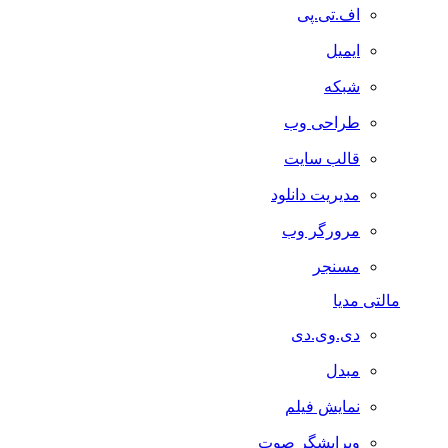
اف.تی.پی
ایمیل
شبکه
طراحی وب
قالب سایت
مدیریت دانلود
مرورگر وب
مسنجر
مالتی مدیا
دی.وی.دی
مبدل
نمایش فیلم
ویرایشگر صوت