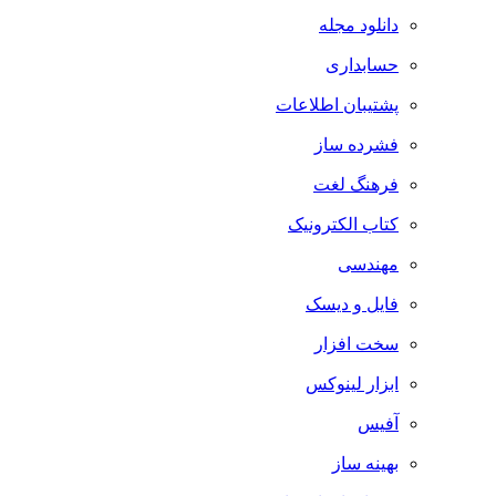
دانلود مجله
حسابداری
پشتیبان اطلاعات
فشرده ساز
فرهنگ لغت
کتاب الکترونیک
مهندسی
فایل و دیسک
سخت افزار
ابزار لینوکس
آفیس
بهینه ساز