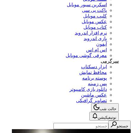
اسکرین سیور موبایل
پاکت پی سی
کلیپ موبایل
عکس موبایل
کتاب موبایل
نرم افزار اندروید
بازی اندروید
آیفون
اس ام اس
معرفی گوشی موبایل
سرگرمی
ابزار دسکتاپ
محافظ نمایش
پوسته برنامه
پس زمینه
دانلود بازی کامپیوتر
عکس ماشین
تصاویر گرافیکی
حالت شب
نوتیفیکیشن
جستجو