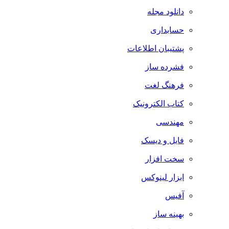
دانلود مجله
حسابداری
پشتیبان اطلاعات
فشرده ساز
فرهنگ لغت
کتاب الکترونیک
مهندسی
فایل و دیسک
سخت افزار
ابزار لینوکس
آفیس
بهینه ساز