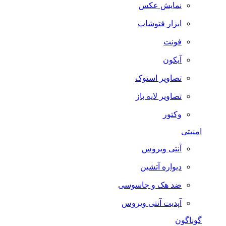
نمایش عکس
ابزار فتوشاپ
فونت
آیکون
تصاویر استوک
تصاویر لایه باز
وکتور
امنیتی
آنتی ویروس
دیواره آتشین
ضد هک و جاسوسی
آپدیت آنتی ویروس
گوناگون