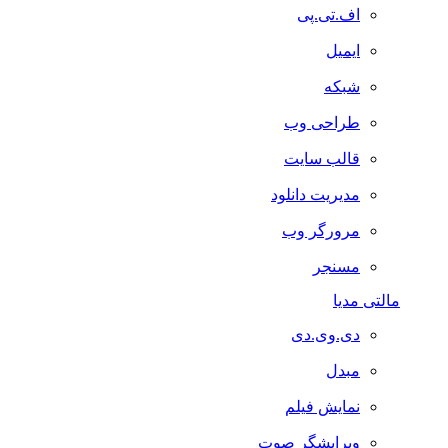
اف.تی.پی
ایمیل
شبکه
طراحی وب
قالب سایت
مدیریت دانلود
مرورگر وب
مسنجر
مالتی مدیا
دی.وی.دی
مبدل
نمایش فیلم
ویرایشگر صوت