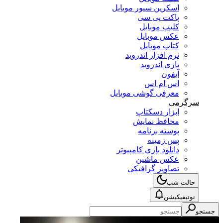
اسکرین سیور موبایل
پاکت پی سی
کلیپ موبایل
عکس موبایل
کتاب موبایل
نرم افزار اندروید
بازی اندروید
آیفون
اس ام اس
معرفی گوشی موبایل
سرگرمی
ابزار دسکتاپ
محافظ نمایش
پوسته برنامه
پس زمینه
دانلود بازی کامپیوتر
عکس ماشین
تصاویر گرافیکی
حالت شب
نوتیفیکیشن
جستجو