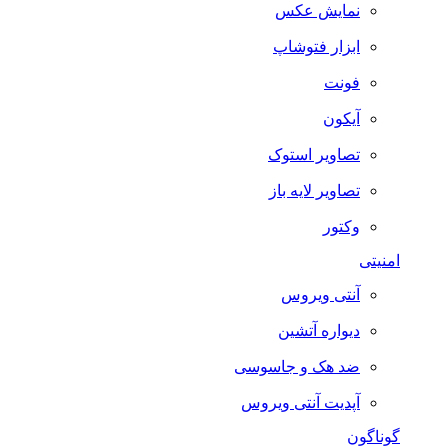
نمایش عکس
ابزار فتوشاپ
فونت
آیکون
تصاویر استوک
تصاویر لایه باز
وکتور
امنیتی
آنتی ویروس
دیواره آتشین
ضد هک و جاسوسی
آپدیت آنتی ویروس
گوناگون