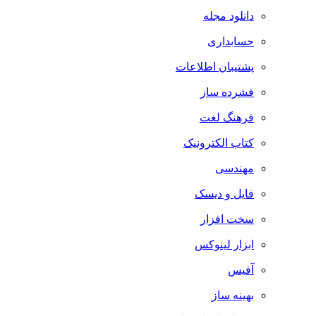
دانلود مجله
حسابداری
پشتیبان اطلاعات
فشرده ساز
فرهنگ لغت
کتاب الکترونیک
مهندسی
فایل و دیسک
سخت افزار
ابزار لینوکس
آفیس
بهینه ساز