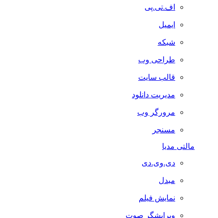
اف.تی.پی
ایمیل
شبکه
طراحی وب
قالب سایت
مدیریت دانلود
مرورگر وب
مسنجر
مالتی مدیا
دی.وی.دی
مبدل
نمایش فیلم
ویرایشگر صوت