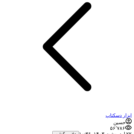
ابزار دسکتاپ
حسین
۵۶٬۷۸۶
۲۲ اردیبهشت ۱۴۰۳،‏ ۱۰:۳۶