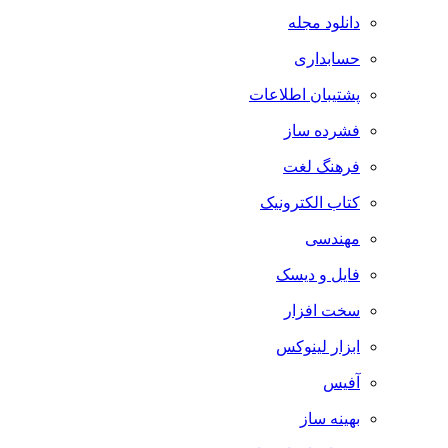
دانلود مجله
حسابداری
پشتیبان اطلاعات
فشرده ساز
فرهنگ لغت
کتاب الکترونیک
مهندسی
فایل و دیسک
سخت افزار
ابزار لینوکس
آفیس
بهینه ساز