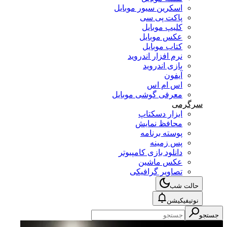
اسکرین سیور موبایل
پاکت پی سی
کلیپ موبایل
عکس موبایل
کتاب موبایل
نرم افزار اندروید
بازی اندروید
آیفون
اس ام اس
معرفی گوشی موبایل
سرگرمی
ابزار دسکتاپ
محافظ نمایش
پوسته برنامه
پس زمینه
دانلود بازی کامپیوتر
عکس ماشین
تصاویر گرافیکی
حالت شب
نوتیفیکیشن
جستجو