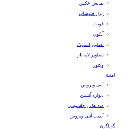
نمایش عکس
ابزار فتوشاپ
فونت
آیکون
تصاویر استوک
تصاویر لایه باز
وکتور
امنیتی
آنتی ویروس
دیواره آتشین
ضد هک و جاسوسی
آپدیت آنتی ویروس
گوناگون