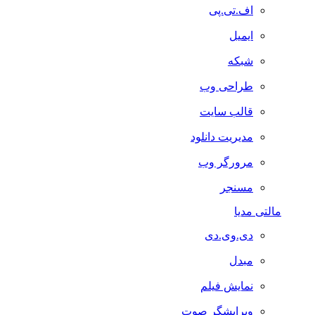
اف.تی.پی
ایمیل
شبکه
طراحی وب
قالب سایت
مدیریت دانلود
مرورگر وب
مسنجر
مالتی مدیا
دی.وی.دی
مبدل
نمایش فیلم
ویرایشگر صوت