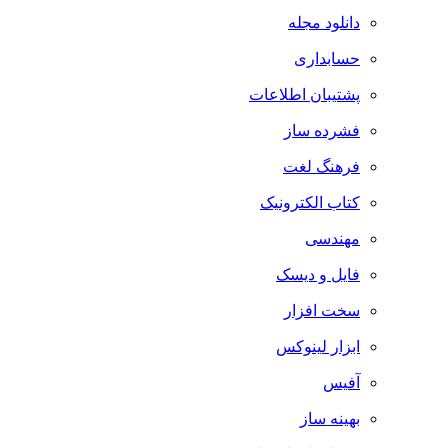
دانلود مجله
حسابداری
پشتیبان اطلاعات
فشرده ساز
فرهنگ لغت
کتاب الکترونیک
مهندسی
فایل و دیسک
سخت افزار
ابزار لینوکس
آفیس
بهینه ساز