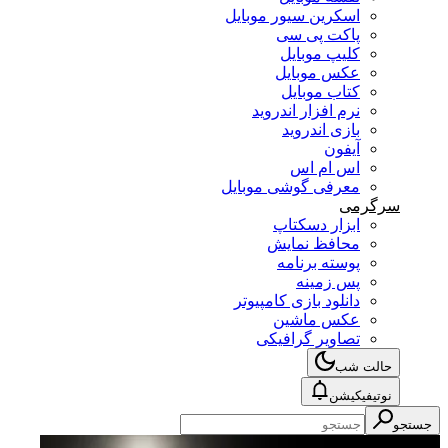
اسکرین سیور موبایل
پاکت پی سی
کلیپ موبایل
عکس موبایل
کتاب موبایل
نرم افزار اندروید
بازی اندروید
آیفون
اس ام اس
معرفی گوشی موبایل
سرگرمی
ابزار دسکتاپ
محافظ نمایش
پوسته برنامه
پس زمینه
دانلود بازی کامپیوتر
عکس ماشین
تصاویر گرافیکی
حالت شب
نوتیفیکیشن
جستجو