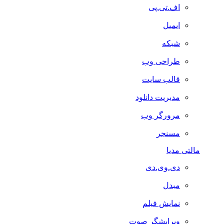
اف.تی.پی
ایمیل
شبکه
طراحی وب
قالب سایت
مدیریت دانلود
مرورگر وب
مسنجر
مالتی مدیا
دی.وی.دی
مبدل
نمایش فیلم
ویرایشگر صوت