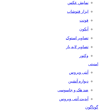
نمایش عکس
ابزار فتوشاپ
فونت
آیکون
تصاویر استوک
تصاویر لایه باز
وکتور
امنیتی
آنتی ویروس
دیواره آتشین
ضد هک و جاسوسی
آپدیت آنتی ویروس
گوناگون