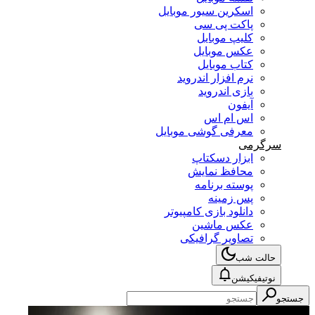
اسکرین سیور موبایل
پاکت پی سی
کلیپ موبایل
عکس موبایل
کتاب موبایل
نرم افزار اندروید
بازی اندروید
آیفون
اس ام اس
معرفی گوشی موبایل
سرگرمی
ابزار دسکتاپ
محافظ نمایش
پوسته برنامه
پس زمینه
دانلود بازی کامپیوتر
عکس ماشین
تصاویر گرافیکی
حالت شب
نوتیفیکیشن
جستجو