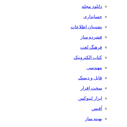
دانلود مجله
حسابداری
پشتیبان اطلاعات
فشرده ساز
فرهنگ لغت
کتاب الکترونیک
مهندسی
فایل و دیسک
سخت افزار
ابزار لینوکس
آفیس
بهینه ساز