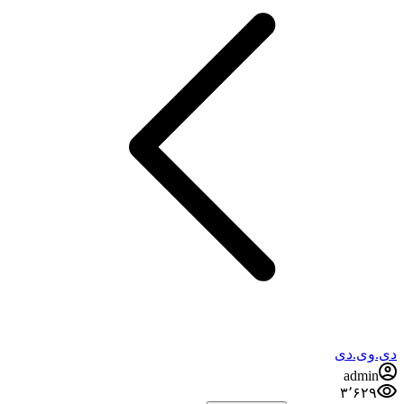
دی.وی.دی
admin
۳٬۶۲۹