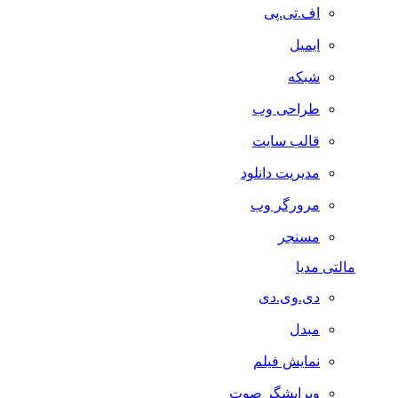
اف.تی.پی
ایمیل
شبکه
طراحی وب
قالب سایت
مدیریت دانلود
مرورگر وب
مسنجر
مالتی مدیا
دی.وی.دی
مبدل
نمایش فیلم
ویرایشگر صوت