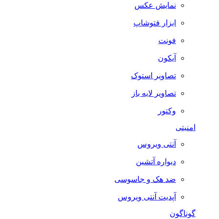
نمایش عکس
ابزار فتوشاپ
فونت
آیکون
تصاویر استوک
تصاویر لایه باز
وکتور
امنیتی
آنتی ویروس
دیواره آتشین
ضد هک و جاسوسی
آپدیت آنتی ویروس
گوناگون