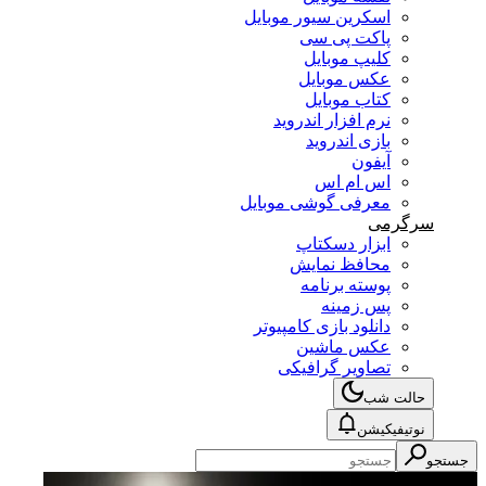
اسکرین سیور موبایل
پاکت پی سی
کلیپ موبایل
عکس موبایل
کتاب موبایل
نرم افزار اندروید
بازی اندروید
آیفون
اس ام اس
معرفی گوشی موبایل
سرگرمی
ابزار دسکتاپ
محافظ نمایش
پوسته برنامه
پس زمینه
دانلود بازی کامپیوتر
عکس ماشین
تصاویر گرافیکی
حالت شب
نوتیفیکیشن
جستجو