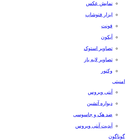
نمایش عکس
ابزار فتوشاپ
فونت
آیکون
تصاویر استوک
تصاویر لایه باز
وکتور
امنیتی
آنتی ویروس
دیواره آتشین
ضد هک و جاسوسی
آپدیت آنتی ویروس
گوناگون