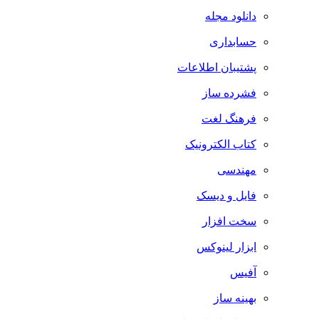
دانلود مجله
حسابداری
پشتیبان اطلاعات
فشرده ساز
فرهنگ لغت
کتاب الکترونیک
مهندسی
فایل و دیسک
سخت افزار
ابزار لینوکس
آفیس
بهینه ساز