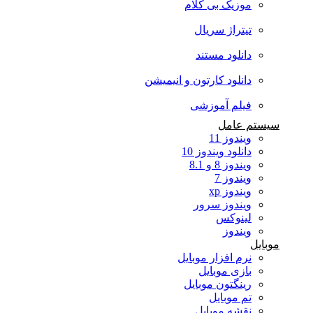
موزیک بی کلام
تیتراژ سریال
دانلود مستند
دانلود کارتون و انیمیشن
فیلم آموزشی
سیستم عامل
ویندوز 11
دانلود ویندوز 10
ویندوز 8 و 8.1
ویندوز 7
ویندوز xp
ویندوز سرور
لینوکس
ویندوز
موبایل
نرم افزار موبایل
بازی موبایل
رینگتون موبایل
تم موبایل
نقشه موبایل