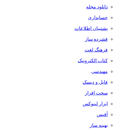
دانلود مجله
حسابداری
پشتیبان اطلاعات
فشرده ساز
فرهنگ لغت
کتاب الکترونیک
مهندسی
فایل و دیسک
سخت افزار
ابزار لینوکس
آفیس
بهینه ساز