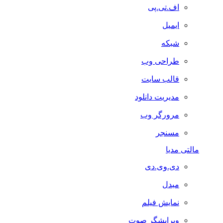
اف.تی.پی
ایمیل
شبکه
طراحی وب
قالب سایت
مدیریت دانلود
مرورگر وب
مسنجر
مالتی مدیا
دی.وی.دی
مبدل
نمایش فیلم
ویرایشگر صوت