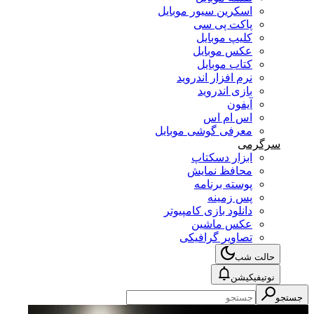
اسکرین سیور موبایل
پاکت پی سی
کلیپ موبایل
عکس موبایل
کتاب موبایل
نرم افزار اندروید
بازی اندروید
آیفون
اس ام اس
معرفی گوشی موبایل
سرگرمی
ابزار دسکتاپ
محافظ نمایش
پوسته برنامه
پس زمینه
دانلود بازی کامپیوتر
عکس ماشین
تصاویر گرافیکی
حالت شب
نوتیفیکیشن
جستجو