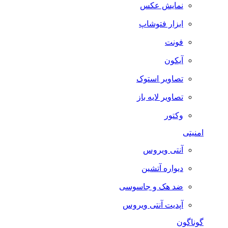
نمایش عکس
ابزار فتوشاپ
فونت
آیکون
تصاویر استوک
تصاویر لایه باز
وکتور
امنیتی
آنتی ویروس
دیواره آتشین
ضد هک و جاسوسی
آپدیت آنتی ویروس
گوناگون