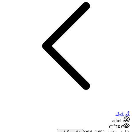
گرافیک
admin
۷۲٬۴۵۷
۱ اردیبهشت ۱۳۹۱،‏ ۲:۵۷